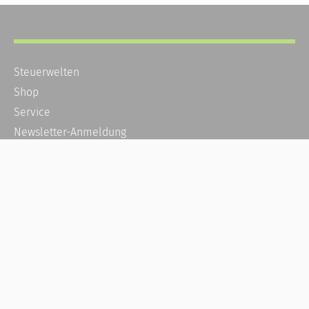
Steuerwelten
Shop
Service
Newsletter-Anmeldung
Alle News
Steuererklärung Online
Referenz
Über uns
Kontakt
Karriere
Häufige Fragen / FAQ
Kundenkonto