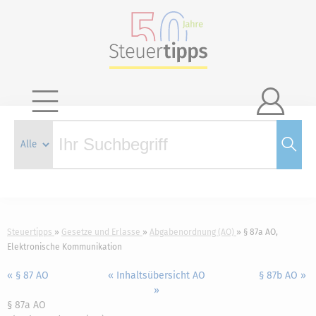

Steuertipps
Gesetze und Erlasse
Abgabenordnung (AO)
§ 87a AO,
Elektronische Kommunikation
« § 87 AO
« Inhaltsübersicht AO
§ 87b AO »
»
§ 87a AO