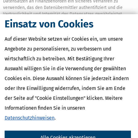
Datensätzen an Finanzbehörden ein sicheres Verfahren zu
verwenden, das den Datenübermittler authentifiziert und die
Vertraulichkeit und Integrität des Datensatzes gewährleistet.
Nutzt der Datenübermittler zur Authentisierung seinen
Einsatz von Cookies
2
elektronischen Identitätsnachweis nach § 18 des
Personalausweisgesetzes, nach § 12 des eID-Karte-Gesetzes oder
Auf dieser Website setzen wir Cookies ein, um unsere
nach § 78 Absatz 5 des Aufenthaltsgesetzes, so dürfen die dazu
erforderlichen Daten zusammen mit den übrigen übermittelten
Angebote zu personalisieren, zu verbessern und
Daten gespeichert und verwendet werden.
wirtschaftlich zu betreiben. Mit Bestätigung Ihrer
(7)
Wird ein elektronisch erlassener Verwaltungsakt durch
1
Auswahl willigen Sie in die Verwendung der gewählten
Übermittlung nach
§ 122 Absatz 2a
bekannt gegeben, ist ein
sicheres Verfahren zu verwenden, das die übermittelnde Stelle
Cookies ein. Diese Auswahl können Sie jederzeit ändern
oder Einrichtung der Finanzverwaltung authentifiziert und die
oder Ihre Einwilligung widerrufen, indem Sie am Ende
Vertraulichkeit und Integrität des Datensatzes gewährleistet.
Ein
2
sicheres Verfahren liegt insbesondere vor, wenn der
der Seite auf "Cookie Einstellungen" klicken. Weitere
Verwaltungsakt
Informationen finden Sie in unseren
1.
mit einer qualifizierten elektronischen Signatur
Datenschutzhinweisen
.
versehen und mit einem geeigneten Verfahren
verschlüsselt ist oder
Alle Cookies akzeptieren