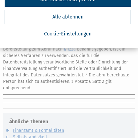
2.
mit einer De-Mail-Nachricht nach § 5 Absatz 5 des De-
Mail-Gesetzes versandt wird, bei der die Bestätigung
des akkreditierten Diensteanbieters die erlassende
Alle ablehnen
Finanzbehörde als Nutzer des De-Mail-Kontos erkennen
lässt.
Cookie-Einstellungen
(8)
Wird ein elektronisch erlassener Verwaltungsakt durch
1
Bereitstellung zum Abruf nach
§ 122a
bekannt gegeben, ist ein
sicheres Verfahren zu verwenden, das die für die
Datenbereitstellung verantwortliche Stelle oder Einrichtung der
Finanzverwaltung authentifiziert und die Vertraulichkeit und
Integrität des Datensatzes gewährleistet.
Die abrufberechtigte
2
Person hat sich zu authentisieren.
Absatz 6 Satz 2 gilt
3
entsprechend.
Ähnliche Themen
Finanzamt & Formalitäten
Selbstständigkeit