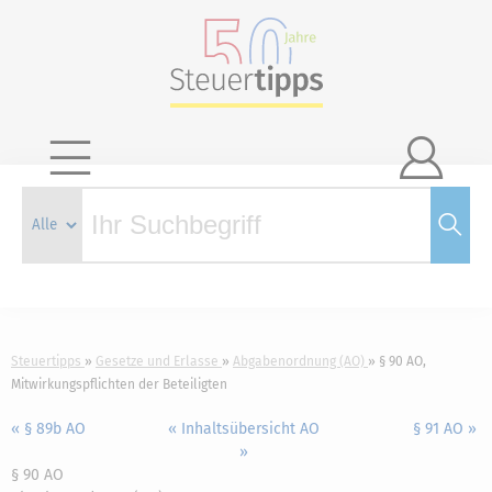

Steuertipps
Gesetze und Erlasse
Abgabenordnung (AO)
§ 90 AO,
Mitwirkungspflichten der Beteiligten
« § 89b AO
« Inhaltsübersicht AO
§ 91 AO »
»
§ 90 AO