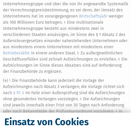
Unternehmensgruppe und über die von ihr angewandte Systematik
der Verrechnungspreisbestimmung, es sei denn, der Umsatz des
Unternehmens hat im vorangegangenen
Wirtschaftsjahr
weniger
als 100 Millionen Euro betragen.
Eine multinationale
4
Unternehmensgruppe besteht aus mindestens zwei in
verschiedenen Staaten ansässigen, im Sinne des § 1 Absatz 2 des
Außensteuergesetzes einander nahestehenden Unternehmen oder
aus mindestens einem Unternehmen mit mindestens einer
Betriebsstätte
in einem anderen Staat.
Zu außergewöhnlichen
5
Geschäftsvorfällen sind zeitnah Aufzeichnungen zu erstellen.
Die
6
Aufzeichnungen im Sinne dieses Absatzes sind auf Anforderung
der Finanzbehörde zu ergänzen.
(4)
Die Finanzbehörde kann jederzeit die Vorlage der
1
Aufzeichnungen nach Absatz 3 verlangen; die Vorlage richtet sich
nach
§ 97
.
Im Falle einer Außenprüfung sind die Aufzeichnungen
2
ohne gesondertes Verlangen vorzulegen.
Die Aufzeichnungen
3
sind jeweils innerhalb einer Frist von 30 Tagen nach Anforderung
oder nach Bekanntgabe der Prüfungsanordnung vorzulegen.
In
4
begründeten Einzelfällen kann die Vorlagefrist verlängert werden.
Einsatz von Cookies
(5) Um eine einheitliche Rechtsanwendung sicherzustellen, wird