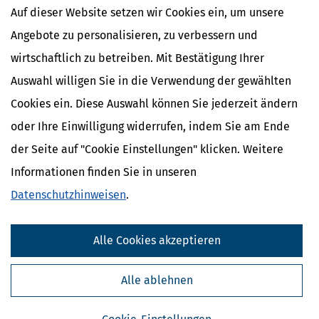
das Bundesministerium der Finanzen ermächtigt, mit Zustimmung
Auf dieser Website setzen wir Cookies ein, um unsere
des Bundesrates durch Rechtsverordnung Art, Inhalt und Umfang
der nach den Absätzen 3 und 4 zu erstellenden Aufzeichnungen zu
Angebote zu personalisieren, zu verbessern und
bestimmen.
wirtschaftlich zu betreiben. Mit Bestätigung Ihrer
Auswahl willigen Sie in die Verwendung der gewählten
Cookies ein. Diese Auswahl können Sie jederzeit ändern
oder Ihre Einwilligung widerrufen, indem Sie am Ende
Ähnliche Themen
Finanzamt & Formalitäten
der Seite auf "Cookie Einstellungen" klicken. Weitere
Selbstständigkeit
Informationen finden Sie in unseren
Erben, Vererben & Schenken
Datenschutzhinweisen
.
Verwandte Lexikon-Begriffe
Kapitalertragsteuer Freibetrag -
Alle Cookies akzeptieren
Definition und Erklärung
CO2-Steuer - Was ist das?
Kapitalertragsteuer - Definition und
Alle ablehnen
Erklärung
NACHDiGAL