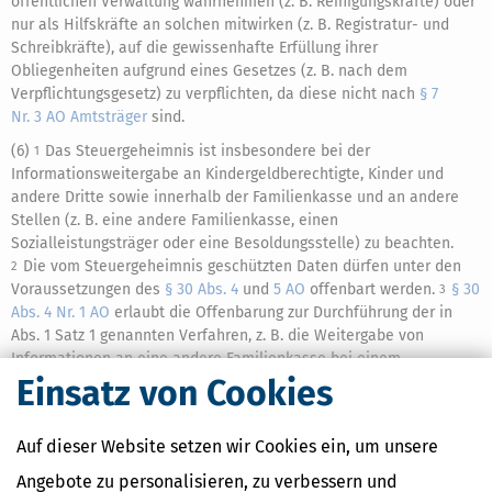
öffentlichen Verwaltung wahrnehmen (z. B. Reinigungskräfte) oder
nur als Hilfskräfte an solchen mitwirken (z. B. Registratur- und
Schreibkräfte), auf die gewissenhafte Erfüllung ihrer
Obliegenheiten aufgrund eines Gesetzes (z. B. nach dem
Verpflichtungsgesetz) zu verpflichten, da diese nicht nach
§ 7
Nr. 3 AO
Amtsträger
sind.
(6)
Das Steuergeheimnis ist insbesondere bei der
1
Informationsweitergabe an Kindergeldberechtigte, Kinder und
andere Dritte sowie innerhalb der Familienkasse und an andere
Stellen (z. B. eine andere Familienkasse, einen
Sozialleistungsträger oder eine Besoldungsstelle) zu beachten.
Die vom Steuergeheimnis geschützten Daten dürfen unter den
2
Voraussetzungen des
§ 30 Abs. 4
und
5 AO
offenbart werden.
§ 30
3
Abs. 4 Nr. 1 AO
erlaubt die Offenbarung zur Durchführung der in
Abs. 1 Satz 1 genannten Verfahren, z. B. die Weitergabe von
Informationen an eine andere Familienkasse bei einem
Berechtigtenwechsel (vgl. V 36) und im Rahmen der Abstimmung
Einsatz von Cookies
zwischen Familienkasse und
Finanzamt
(vgl. O 4.3).
Auf
§ 30
4
Abs. 4 Nr. 2 AO
kann eine Offenbarung nur gestützt werden, wenn
Auf dieser Website setzen wir Cookies ein, um unsere
die Befugnis zum Offenbaren in einem Bundesgesetz ausdrücklich
enthalten ist.
Eine Bestimmung über die allgemeine Pflicht zur
5
Angebote zu personalisieren, zu verbessern und