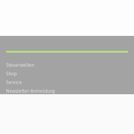
Steuerwelten
Shop
Service
Newsletter-Anmeldung
Alle News
Steuererklärung Online
Referenz
Über uns