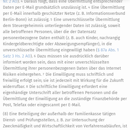
Nr. 2 AO
).
Daraus folgt, dass eine Übermittlung entsprechender
4
Daten per E-Mail grundsätzlich unzulässig ist.
Eine Übermittlung
4
per E-Mail innerhalb geschützter Netze (z. B. Informationsverbund
Berlin-Bonn) ist zulässig.
Eine unverschlüsselte Übermittlung
5
dem Steuergeheimnis unterliegender Daten ist zulässig, soweit
alle betroffenen Personen, über die der Datensatz
personenbezogene Daten enthält (z. B. auch Kinder, nachrangig
Kindergeldberechtigte oder Abzweigungsempfänger), in die
unverschlüsselte Übermittlung eingewilligt haben (
§ 87a Abs. 1
Satz 3 Hs. 2 AO
).
Dazu müssen sie ausdrücklich darüber
6
informiert worden sein, dass mit einer unverschlüsselten
Übermittlung ihrer personenbezogenen Daten über das Internet
Risiken einhergehen.
Die Einwilligung muss schriftlich und
7
freiwillig erfolgt sein; sie ist jederzeit mit Wirkung für die Zukunft
widerrufbar.
Die schriftliche Einwilligung erfordert eine
8
eigenhändige Unterschrift aller betroffenen Personen und die
Übermittlung der Einwilligung an die zuständige Finanzbehörde per
Post, Telefax oder eingescannt per E-Mail.
(8) Eine Beteiligung der außerhalb der Familienkasse tätigen
Dienst- und Prüfungsstellen, z. B. zur Untersuchung der
Zweckmäßigkeit und Wirtschaftlichkeit von Verfahrensabläufen, ist