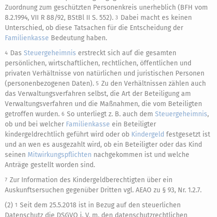
Zuordnung zum geschützten Personenkreis unerheblich (BFH vom
8.2.1994, VII R 88/92, BStBl II S. 552).
Dabei macht es keinen
3
Unterschied, ob diese Tatsachen für die Entscheidung der
Familienkasse
Bedeutung haben.
Das
Steuergeheimnis
erstreckt sich auf die gesamten
4
persönlichen, wirtschaftlichen, rechtlichen, öffentlichen und
privaten Verhältnisse von natürlichen und juristischen Personen
(personenbezogenen Daten).
Zu den Verhältnissen zählen auch
5
das Verwaltungsverfahren selbst, die Art der Beteiligung am
Verwaltungsverfahren und die Maßnahmen, die vom Beteiligten
getroffen wurden.
So unterliegt z. B. auch dem
Steuergeheimnis
,
6
ob und bei welcher
Familienkasse
ein Beteiligter
kindergeldrechtlich geführt wird oder ob
Kindergeld
festgesetzt ist
und an wen es ausgezahlt wird, ob ein Beteiligter oder das Kind
seinen
Mitwirkungspflichten
nachgekommen ist und welche
Anträge gestellt worden sind.
Zur Information des Kindergeldberechtigten über ein
7
Auskunftsersuchen gegenüber Dritten vgl. AEAO zu § 93, Nr. 1.2.7.
(2)
Seit dem 25.5.2018 ist in Bezug auf den steuerlichen
1
Datenschutz die DSGVO i. V. m. den datenschutzrechtlichen