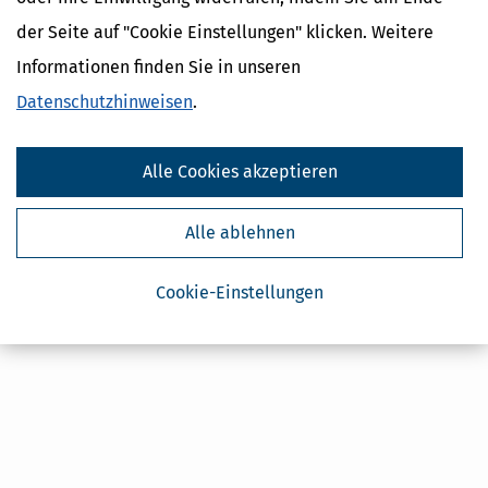
Steuertipps
der Seite auf "Cookie Einstellungen" klicken. Weitere
Steuertipps Selbstständige
Informationen finden Sie in unseren
Geldtipps
Datenschutzhinweisen
.
Ja, ich möchte die kostenlosen Newsletter
von Steuertipps abonnieren. Die
Datenschutzhinweise
habe ich gelesen.
Meine Einwilligung kann ich jederzeit durch
Abbestellung des Newsletters widerrufen.
Alle Cookies akzeptieren
Alle ablehnen
Cookie-Einstellungen