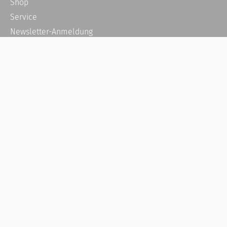
Shop
Service
Newsletter-Anmeldung
Alle News
Steuererklärung Online
Referenz
Über uns
Kontakt
Karriere
Häufige Fragen / FAQ
Kundenkonto
Kundenservice und Support
Vertrag widerrufen
Impressum
AGB