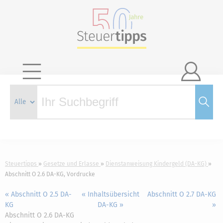

Steuertipps
Gesetze und Erlasse
Dienstanweisung Kindergeld (DA-KG)
Abschnitt O 2.6 DA-KG, Vordrucke
« Abschnitt O 2.5 DA-
« Inhaltsübersicht
Abschnitt O 2.7 DA-KG
KG
DA-KG »
»
Abschnitt O 2.6 DA-KG