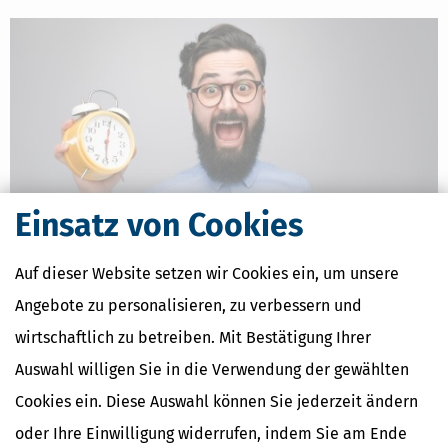
Einsatz von Cookies
Auf dieser Website setzen wir Cookies ein, um unsere
Steuererklärung für 2025: Abgabefrist endet am 31. Juli!
Angebote zu personalisieren, zu verbessern und
[
13.07.2026, 06:11 Uhr
]
Die Abgabefrist für die Steuererklärung
endet am 31. Juli. Eine automatische Fristverlängerung wie in den
wirtschaftlich zu betreiben. Mit Bestätigung Ihrer
Pandemie-Jahren gibt es nur noch für Steuererklärungen, die über
Auswahl willigen Sie in die Verwendung der gewählten
Steuerberater oder Lohnsteuerhilfevereine beim Finanzamt
eingereicht werden. Die
Cookies ein. Diese Auswahl können Sie jederzeit ändern
mehr
oder Ihre Einwilligung widerrufen, indem Sie am Ende