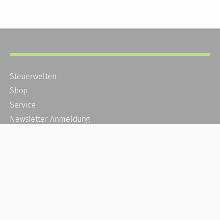
Steuerwelten
Shop
Service
Newsletter-Anmeldung
Alle News
Steuererklärung Online
Referenz
Über uns
Kontakt
Karriere