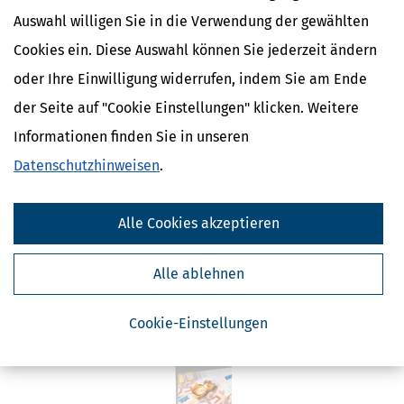
Ähnliche Themen
Auswahl willigen Sie in die Verwendung der gewählten
Erben, Vererben & Schenken
Selbstständigkeit
Cookies ein. Diese Auswahl können Sie jederzeit ändern
Finanzamt & Formalitäten
oder Ihre Einwilligung widerrufen, indem Sie am Ende
der Seite auf "Cookie Einstellungen" klicken. Weitere
Verwandte Lexikon-Begriffe
Informationen finden Sie in unseren
Arbeitslohn
Beschränkte Steuerpflicht
Datenschutzhinweisen
.
Einkünfte
Einkommensteuererklärung
Einkommensteuer
Alle Cookies akzeptieren
Alle ablehnen
Passende Ratgeber
Cookie-Einstellungen