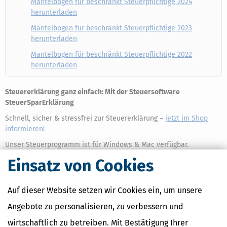
Mantelbogen für beschränkt Steuerpflichtige 2024
herunterladen
Mantelbogen für beschränkt Steuerpflichtige 2023
herunterladen
Mantelbogen für beschränkt Steuerpflichtige 2022
herunterladen
Steuererklärung ganz einfach: Mit der Steuersoftware
SteuerSparErklärung
Schnell, sicher & stressfrei zur Steuererklärung –
jetzt im Shop
informieren!
Unser Steuerprogramm ist für Windows & Mac verfügbar.
NEU:
Einsatz von Cookies
SteuerSparErklärung Online
– ideal auch für die Nutzer von
Linux
und anderen Open Source Betriebssystemen.
(Autor: Redaktion Steuertipps • letzte Änderung: 12. Januar 2026)
Auf dieser Website setzen wir Cookies ein, um unsere
Angebote zu personalisieren, zu verbessern und
wirtschaftlich zu betreiben. Mit Bestätigung Ihrer