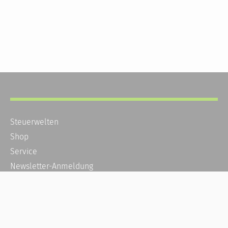
Steuerwelten
Shop
Service
Newsletter-Anmeldung
Alle News
Steuererklärung Online
Referenz