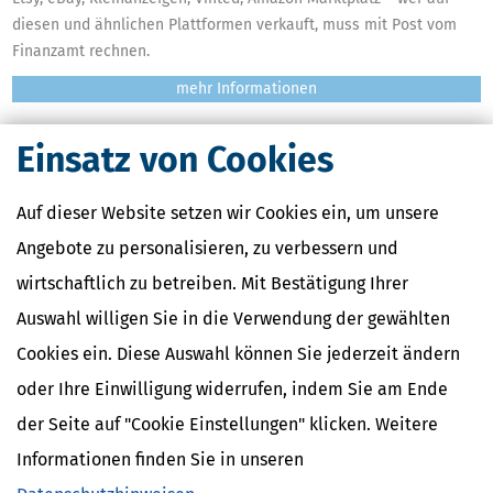
diesen und ähnlichen Plattformen verkauft, muss mit Post vom
Finanzamt rechnen.
mehr
Einsatz von Cookies
Auf dieser Website setzen wir Cookies ein, um unsere
Angebote zu personalisieren, zu verbessern und
My German Tax Return: A step-by-step guide to filing your taxes in
wirtschaftlich zu betreiben. Mit Bestätigung Ihrer
Germany
Auswahl willigen Sie in die Verwendung der gewählten
This is a tax guide for all employed persons who want or need to
file an income tax return (or: tax declaration) in Germany but do
Cookies ein. Diese Auswahl können Sie jederzeit ändern
not speak much German.
oder Ihre Einwilligung widerrufen, indem Sie am Ende
mehr
der Seite auf "Cookie Einstellungen" klicken. Weitere
Informationen finden Sie in unseren