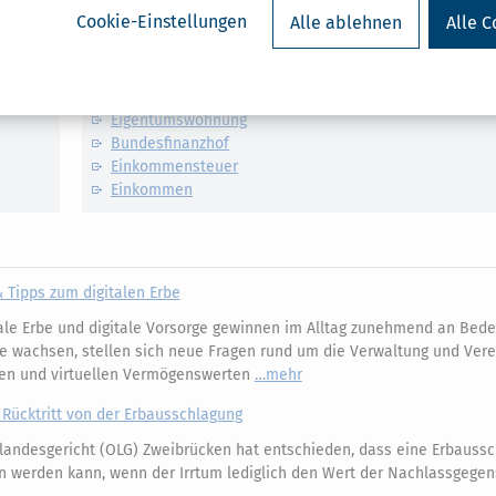
Cookie-Einstellungen
Alle ablehnen
Alle C
Verwandte Lexikon-Begriffe
Berliner Testament
Eigentumswohnung
Bundesfinanzhof
Einkommensteuer
Einkommen
& Tipps zum digitalen Erbe
ale Erbe und digitale Vorsorge gewinnen im Alltag zunehmend an Bede
e wachsen, stellen sich neue Fragen rund um die Verwaltung und Ver
ägen und virtuellen Vermögenswerten
mehr
 Rücktritt von der Erbausschlagung
andesgericht (OLG) Zweibrücken hat entschieden, dass eine Erbaussc
n werden kann, wenn der Irrtum lediglich den Wert der Nachlassgege