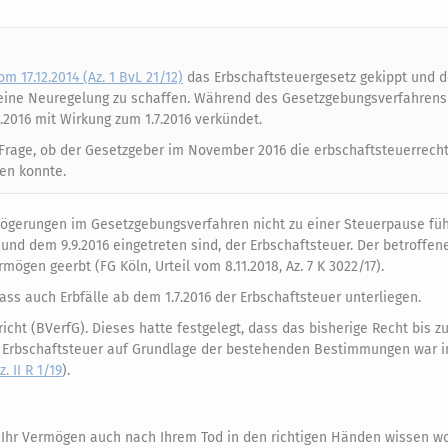
om 17.12.2014 (Az. 1 BvL 21/12)
das Erbschaftsteuergesetz gekippt und 
6 eine Neuregelung zu schaffen. Während des Gesetzgebungsverfahren
2016 mit Wirkung zum 1.7.2016 verkündet.
 Frage, ob der Gesetzgeber im November 2016 die erbschaftsteuerrech
zen konnte.
erzögerungen im Gesetzgebungsverfahren nicht zu einer Steuerpause fü
 und dem 9.9.2016 eingetreten sind, der Erbschaftsteuer. Der betroffen
mögen geerbt (FG Köln, Urteil vom 8.11.2018, Az. 7 K 3022/17).
ass auch Erbfälle ab dem 1.7.2016 der Erbschaftsteuer unterliegen.
ht (BVerfG). Dieses hatte festgelegt, dass das bisherige Recht bis zu
er Erbschaftsteuer auf Grundlage der bestehenden Bestimmungen war
. II R 1/19
).
Ihr Vermögen auch nach Ihrem Tod in den richtigen Händen wissen wol