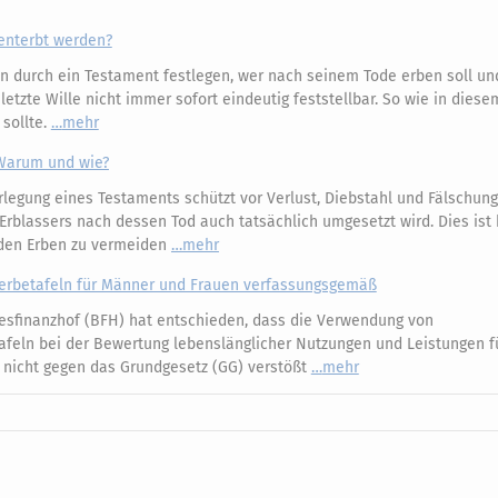
enterbt werden?
n durch ein Testament festlegen, wer nach seinem Tode erben soll und
etzte Wille nicht immer sofort eindeutig feststellbar. So wie in diesem
 sollte.
mehr
: Warum und wie?
legung eines Testaments schützt vor Verlust, Diebstahl und Fälschung 
s Erblassers nach dessen Tod auch tatsächlich umgesetzt wird. Dies is
r den Erben zu vermeiden
mehr
terbetafeln für Männer und Frauen verfassungsgemäß
sfinanzhof (BFH) hat entschieden, dass die Verwendung von
afeln bei der Bewertung lebenslänglicher Nutzungen und Leistungen f
 nicht gegen das Grundgesetz (GG) verstößt
mehr