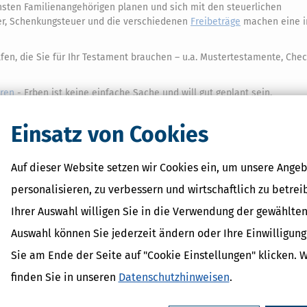
hsten Familienangehörigen planen und sich mit den steuerlichen
er, Schenkungsteuer und die verschiedenen
Freibeträge
machen eine in
en, die Sie für Ihr Testament brauchen – u.a. Mustertestamente, Chec
aren
- Erben ist keine einfache Sache und will gut geplant sein.
n ohne Gegenleistung an Erben bzw. Beschenkte übertragen wird und 
ängen vom Verwandtschaftsverhältnis zwischen Schenker/Erblasser u
Einsatz von Cookies
mensteuerliche Folgen
- Gerade beim Erbe von Haus oder Eigentums
Auf dieser Website setzen wir Cookies ein, um unsere Angeb
 dabei dann aber, dass Eigentum und Besitz von (vermieteten) Immo
rben und Beschenkten haben.
personalisieren, zu verbessern und wirtschaftlich zu betrei
igennutzung
– Hier erfahren Sie alles Wichtige, was Sie rechtlich und
Ihrer Auswahl willigen Sie in die Verwendung der gewählten
inschaft) von Häusern oder Wohnungen wissen müssen.
Auswahl können Sie jederzeit ändern oder Ihre Einwilligun
- Wenn Sie steuerliche Vor- und Nachteile unter Angehörigen clever 
Sie am Ende der Seite auf "Cookie Einstellungen" klicken. 
iligten viel Geld sparen.
finden Sie in unseren
Datenschutzhinweisen
.