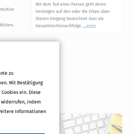
Mit dem Tod einer Person geht deren
tuitive
Vermögen auf den oder die Erben über.
Diesen Vorgang bezeichnet man als
klisten,
Gesamtrechtsnachfolge.
mehr
der Wert des
nd
wohnung
ote zu
bilien
ben. Mit Bestätigung
 Cookies ein. Diese
g widerrufen, indem
kombinieren
Weitere Informationen