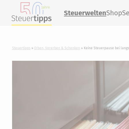
Steuerwelten
Shop
Se
Steuertipps
Erben, Vererben & Schenken
Keine Steuerpause bei lan