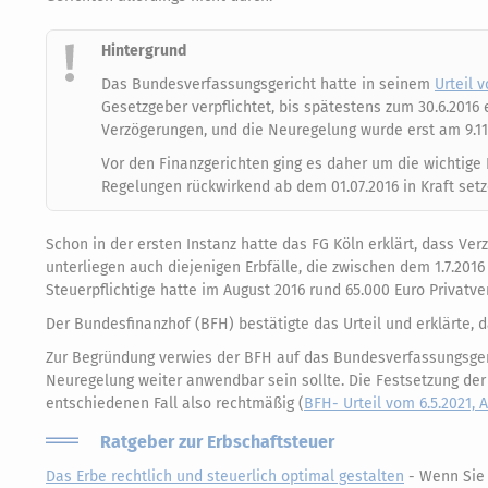
Hintergrund
Das Bundesverfassungsgericht hatte in seinem
Urteil v
Gesetzgeber verpflichtet, bis spätestens zum 30.6.201
Verzögerungen, und die Neuregelung wurde erst am 9.11.
Vor den Finanzgerichten ging es daher um die wichtige
Regelungen rückwirkend ab dem 01.07.2016 in Kraft set
Schon in der ersten Instanz hatte das FG Köln erklärt, dass V
unterliegen auch diejenigen Erbfälle, die zwischen dem 1.7.2016
Steuerpflichtige hatte im August 2016 rund 65.000 Euro Privatver
Der Bundesfinanzhof (BFH) bestätigte das Urteil und erklärte, d
Zur Begründung verwies der BFH auf das Bundesverfassungsgeric
Neuregelung weiter anwendbar sein sollte. Die Festsetzung d
entschiedenen Fall also rechtmäßig (
BFH- Urteil vom 6.5.2021, Az
Ratgeber zur Erbschaftsteuer
Das Erbe rechtlich und steuerlich optimal gestalten
- Wenn Sie 