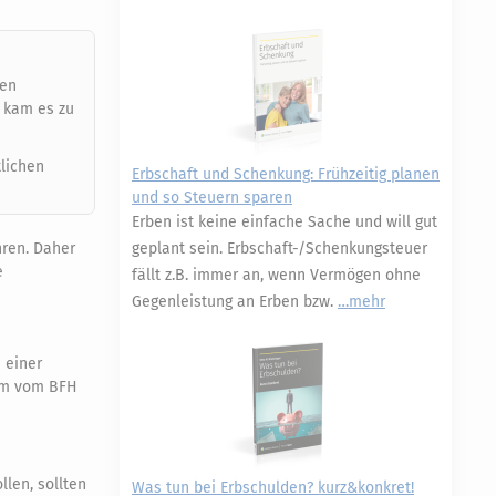
den
s kam es zu
tlichen
Erbschaft und Schenkung: Frühzeitig planen
und so Steuern sparen
Erben ist keine einfache Sache und will gut
hren. Daher
geplant sein. Erbschaft-/Schenkungsteuer
e
fällt z.B. immer an, wenn Vermögen ohne
Gegenleistung an Erben bzw.
mehr
 einer
 im vom BFH
len, sollten
Was tun bei Erbschulden? kurz&konkret!