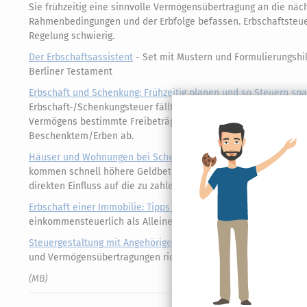
Sie frühzeitig eine sinnvolle Vermögensübertragung an die näc
Rahmenbedingungen und der Erbfolge befassen. Erbschaftsteu
Regelung schwierig.
Der Erbschaftsassistent
- Set mit Mustern und Formulierungshilf
Berliner Testament
Erbschaft und Schenkung: Frühzeitig planen und so Steuern sp
Erbschaft-/Schenkungsteuer fällt z.B. immer an, wenn Vermöge
Vermögens bestimmte Freibeträge übersteigt. Diese Beträge h
Beschenktem/Erben ab.
Häuser und Wohnungen bei Schenkung und Erbschaft – Einkom
kommen schnell höhere Geldbeträge zusammen. Viele vergessen
direkten Einfluss auf die zu zahlende Einkommenssteuer der E
Erbschaft einer Immobilie: Tipps zu Vermietung, Verkauf und E
einkommensteuerlich als Alleinerbe oder Miterbe (Erbengeme
Steuergestaltung mit Angehörigen: So spielt das Finanzamt mit
und Vermögensübertragungen richtig gestalten, können alle Bete
(MB)