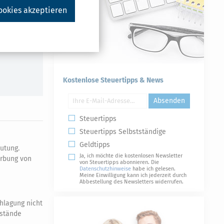
Druckversion
ookies akzeptieren
Kostenlose Steuertipps & News
Absenden
Steuertipps
Steuertipps Selbstständige
Geldtipps
utung.
Ja, ich möchte die kostenlosen Newsletter
erbung von
von Steuertipps abonnieren. Die
Datenschutzhinweise
habe ich gelesen.
Meine Einwilligung kann ich jederzeit durch
Abbestellung des Newsletters widerrufen.
hlagung nicht
nstände