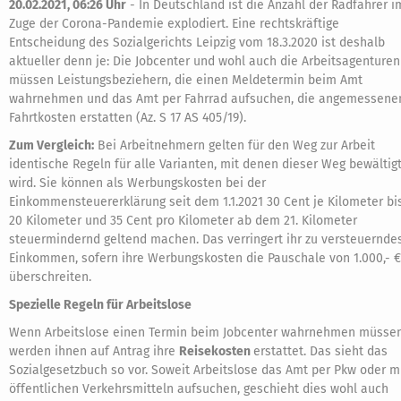
20.02.2021, 06:26 Uhr
-
In Deutschland ist die Anzahl der Radfahrer i
Zuge der Corona-Pandemie explodiert. Eine rechtskräftige
Entscheidung des Sozialgerichts Leipzig vom 18.3.2020 ist deshalb
aktueller denn je: Die Jobcenter und wohl auch die Arbeitsagenturen
müssen Leistungsbeziehern, die einen Meldetermin beim Amt
wahrnehmen und das Amt per Fahrrad aufsuchen, die angemessene
Fahrtkosten erstatten (Az. S 17 AS 405/19).
Zum Vergleich:
Bei Arbeitnehmern gelten für den Weg zur Arbeit
identische Regeln für alle Varianten, mit denen dieser Weg bewältig
wird. Sie können als Werbungskosten bei der
Einkommensteuererklärung seit dem 1.1.2021 30 Cent je Kilometer bi
20 Kilometer und 35 Cent pro Kilometer ab dem 21. Kilometer
steuermindernd geltend machen. Das verringert ihr zu versteuernde
Einkommen, sofern ihre Werbungskosten die Pauschale von 1.000,- €
überschreiten.
Spezielle Regeln für Arbeitslose
Wenn Arbeitslose einen Termin beim Jobcenter wahrnehmen müssen
werden ihnen auf Antrag ihre
Reisekosten
erstattet. Das sieht das
Sozialgesetzbuch so vor. Soweit Arbeitslose das Amt per Pkw oder m
öffentlichen Verkehrsmitteln aufsuchen, geschieht dies wohl auch