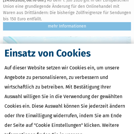
[
24.06.2026, 08:16 Uhr
]
Ab dem 1. Juli 2026 gilt in der Europäischen
Union eine grundlegende Änderung für den Onlinehandel mit
Waren aus Drittländern: Die bisherige Zollfreigrenze für Sendungen
bis 150 Euro entfällt.
mehr
Einsatz von Cookies
Auf dieser Website setzen wir Cookies ein, um unsere
Angebote zu personalisieren, zu verbessern und
wirtschaftlich zu betreiben. Mit Bestätigung Ihrer
Auswahl willigen Sie in die Verwendung der gewählten
Cookies ein. Diese Auswahl können Sie jederzeit ändern
oder Ihre Einwilligung widerrufen, indem Sie am Ende
Rentenkommission & Rentenreform 2026: Empfehlungen
verständlich erklärt
der Seite auf "Cookie Einstellungen" klicken. Weitere
[
23.06.2026, 11:15 Uhr
]
Die Rentenkommission