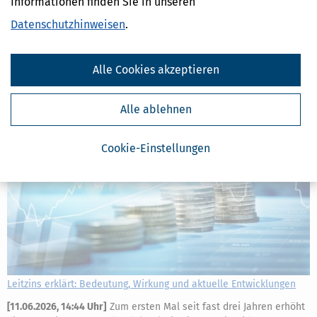
Informationen finden Sie in unseren
(Alterssicherungskommission) hat ein umfassendes Reformpaket
Datenschutzhinweisen
.
mit 33 Empfehlungen vorgelegt, um die gesetzliche Rente
langfristig stabiler, gerechter und verständlicher zu machen. Wir
erklären, um was es im Einzelnen geht.
Alle Cookies akzeptieren
mehr
Alle ablehnen
Cookie-Einstellungen
Leitzins erklärt: Bedeutung, Wirkung und aktuelle Entwicklungen
[
11.06.2026, 14:44 Uhr
]
Zum ersten Mal seit fast drei Jahren erhöht