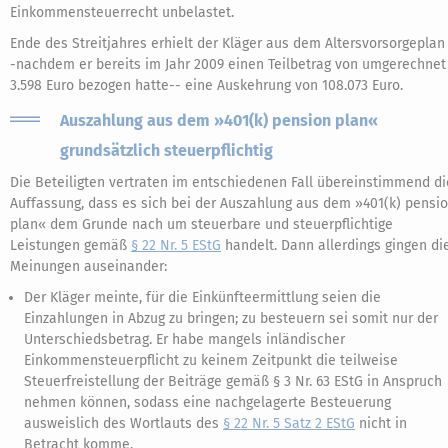
Einkommensteuerrecht unbelastet.
Ende des Streitjahres erhielt der Kläger aus dem Altersvorsorgeplan
-nachdem er bereits im Jahr 2009 einen Teilbetrag von umgerechnet
3.598 Euro bezogen hatte-- eine Auskehrung von 108.073 Euro.
Auszahlung aus dem »401(k) pension plan«
grundsätzlich steuerpflichtig
Die Beteiligten vertraten im entschiedenen Fall übereinstimmend di
Auffassung, dass es sich bei der Auszahlung aus dem »401(k) pensi
plan« dem Grunde nach um steuerbare und steuerpflichtige
Leistungen gemäß
§ 22 Nr. 5 EStG
handelt. Dann allerdings gingen di
Meinungen auseinander:
Der Kläger meinte, für die Einkünfteermittlung seien die
Einzahlungen in Abzug zu bringen; zu besteuern sei somit nur der
Unterschiedsbetrag. Er habe mangels inländischer
Einkommensteuerpflicht zu keinem Zeitpunkt die teilweise
Steuerfreistellung der Beiträge gemäß § 3 Nr. 63 EStG in Anspruch
nehmen können, sodass eine nachgelagerte Besteuerung
ausweislich des Wortlauts des
§ 22 Nr. 5 Satz 2 EStG
nicht in
Betracht komme.