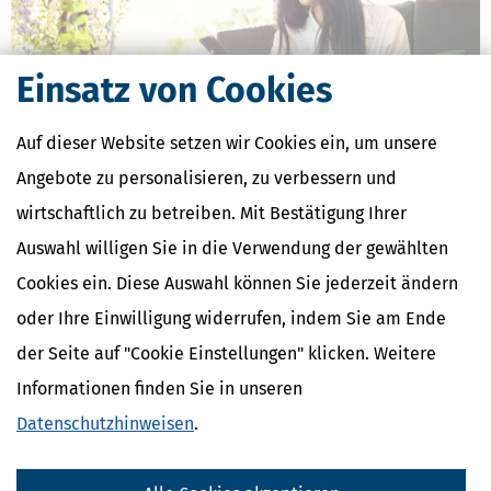
Einsatz von Cookies
Auf dieser Website setzen wir Cookies ein, um unsere
Angebote zu personalisieren, zu verbessern und
Zollfreigrenze für Online-Bestellungen fällt weg: Was sich ab 1. Juli
wirtschaftlich zu betreiben. Mit Bestätigung Ihrer
2026 ändert
Auswahl willigen Sie in die Verwendung der gewählten
[
24.06.2026, 08:16 Uhr
]
Ab dem 1. Juli 2026 gilt in der Europäischen
Union eine grundlegende Änderung für den Onlinehandel mit
Cookies ein. Diese Auswahl können Sie jederzeit ändern
Waren aus Drittländern: Die bisherige Zollfreigrenze für Sendungen
oder Ihre Einwilligung widerrufen, indem Sie am Ende
bis 150 Euro entfällt.
der Seite auf "Cookie Einstellungen" klicken. Weitere
mehr
Informationen finden Sie in unseren
Datenschutzhinweisen
.