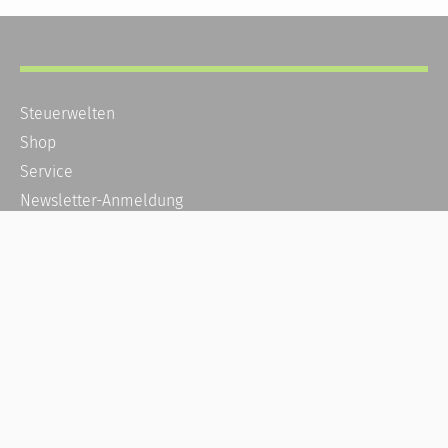
Steuerwelten
Shop
Service
Newsletter-Anmeldung
Alle News
Steuererklärung Online
Referenz
Über uns
Kontakt
Karriere
Häufige Fragen / FAQ
Kundenkonto