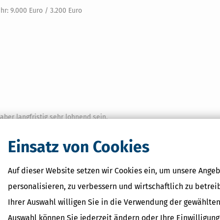
hr: 9.000 Euro / 3.200 Euro
ber langfristig sehr lohnend sein.
an achten
Einsatz von Cookies
 Portfolios ist: es verursacht auch Kosten. Diese sollten bei jeder gep
endite schmälern.
Auf dieser Website setzen wir Cookies ein, um unsere Angeb
er Regel keine Gebühr an. Beim Verkauf über ein Depot können jedoch
personalisieren, zu verbessern und wirtschaftlich zu betrei
B. Ordergebühren). Diese sind separate Kosten, die nicht von der
gt werden. Und wenn neu investiert wird, kann ein Ausgabeaufschlag f
Ihrer Auswahl willigen Sie in die Verwendung der gewählten
Auswahl können Sie jederzeit ändern oder Ihre Einwilligun