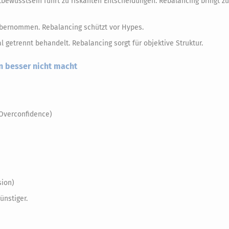
bewusstsein führt zu riskanten Entscheidungen. Rebalancing bringt zu
bernommen. Rebalancing schützt vor Hypes.
l getrennt behandelt. Rebalancing sorgt für objektive Struktur.
n besser nicht macht
(Overconfidence)
sion)
ünstiger.