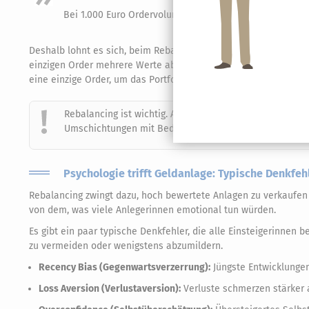
Bei 1.000 Euro Ordervolumen und 25 Euro Mindestgebühr
Deshalb lohnt es sich, beim Rebalancing möglichst größere Bet
einzigen Order mehrere Werte abgedeckt werden können. ETFs sin
eine einzige Order, um das Portfolio anzupassen.
Rebalancing ist wichtig. Aber es sollte nicht zu häufig u
Umschichtungen mit Bedacht zu planen, um unnötige G
Psychologie trifft Geldanlage: Typische Denkfe
Rebalancing zwingt dazu, hoch bewertete Anlagen zu verkaufen 
von dem, was viele Anlegerinnen emotional tun würden.
Es gibt ein paar typische Denkfehler, die alle Einsteigerinnen 
zu vermeiden oder wenigstens abzumildern.
Recency Bias (Gegenwartsverzerrung):
Jüngste Entwicklunge
Loss Aversion (Verlustaversion):
Verluste schmerzen stärker a