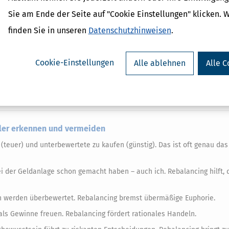
 entstehen 2,5% Kosten – bei 5.000 Euro nur 0,5%.
Sie am Ende der Seite auf "Cookie Einstellungen" klicken. 
finden Sie in unseren
Datenschutzhinweisen
.
räge auf einmal umzuschichten oder auf Produkte zu setzen, bei dene
d hier besonders vorteilhaft, denn statt viele Einzelaktien zu verka
Cookie-Einstellungen
Alle ablehnen
Alle C
nd nicht zu kleinteilig erfolgen. Es ist wichtig, auf die Kosten zu achte
ebühren zu vermeiden.
hler erkennen und vermeiden
(teuer) und unterbewertete zu kaufen (günstig). Das ist oft genau das
bei der Geldanlage schon gemacht haben – auch ich. Rebalancing hilft, 
n werden überbewertet. Rebalancing bremst übermäßige Euphorie.
ls Gewinne freuen. Rebalancing fördert rationales Handeln.