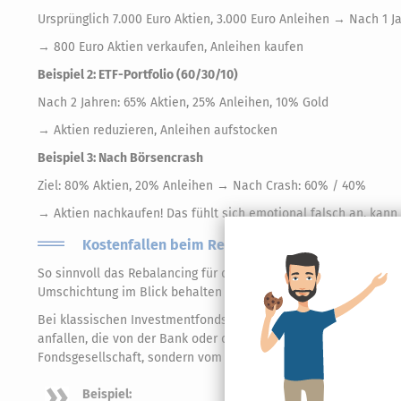
Ursprünglich 7.000 Euro Aktien, 3.000 Euro Anleihen → Nach 1 Ja
→ 800 Euro Aktien verkaufen, Anleihen kaufen
Beispiel 2: ETF-Portfolio (60/30/10)
Nach 2 Jahren: 65% Aktien, 25% Anleihen, 10% Gold
→ Aktien reduzieren, Anleihen aufstocken
Beispiel 3: Nach Börsencrash
Ziel: 80% Aktien, 20% Anleihen → Nach Crash: 60% / 40%
→ Aktien nachkaufen! Das fühlt sich emotional falsch an, kann a
Kostenfallen beim Rebalancing: Darauf sollte m
So sinnvoll das Rebalancing für die langfristige Stabilität eines
Umschichtung im Blick behalten werden, denn sie können die R
Bei klassischen Investmentfonds fällt beim Verkauf zwar in d
anfallen, die von der Bank oder dem Broker erhoben werden (z.
Fondsgesellschaft, sondern vom jeweiligen Dienstleister verlan
Beispiel: