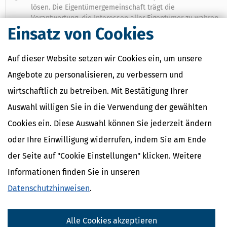
lösen. Die Eigentümergemeinschaft trägt die
Verantwortung, die Interessen aller Eigentümer zu wahren
Einsatz von Cookies
und im Konfliktfall angemessene Schritte einzuleiten.
FAQ: Probleme mit Hausverwaltern
Auf dieser Website setzen wir Cookies ein, um unsere
Welche typischen Probleme gibt es mit Hausverwaltern?
Angebote zu personalisieren, zu verbessern und
Typische Probleme sind fehlerhafte Einladungen zu
wirtschaftlich zu betreiben. Mit Bestätigung Ihrer
Eigentümerversammlungen, verspätete Abrechnungen, mangelhafte
Auswahl willigen Sie in die Verwendung der gewählten
Protokolle sowie die Veruntreuung von Gemeinschaftsgeldern.
Cookies ein. Diese Auswahl können Sie jederzeit ändern
Welche Rechte haben Wohnungseigentümer und die
Eigentümergemeinschaft?
oder Ihre Einwilligung widerrufen, indem Sie am Ende
Die Eigentümergemeinschaft hat das Recht, Ansprüche wie die
der Seite auf "Cookie Einstellungen" klicken. Weitere
Umsetzung von Beschlüssen, Einsicht in Unterlagen und Vorlage von
Informationen finden Sie in unseren
Abrechnungen gegenüber dem Verwalter geltend zu machen. Einzeln
Eigentümer müssen ihre Rechte meist über die Gemeinschaft
Datenschutzhinweisen
.
durchsetzen.
Wann sind Beschlüsse der Eigentümerversammlung anfechtbar?
Alle Cookies akzeptieren
Beschlüsse sind anfechtbar, wenn formelle Fehler wie fehlerhafte