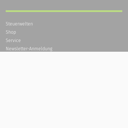
Steuerwelten
Shop
Service
Newsletter-Anmeldung
Alle News
Steuererklärung Online
Referenz
Über uns
Kontakt
Karriere
Häufige Fragen / FAQ
Kundenkonto
Kundenservice und Support