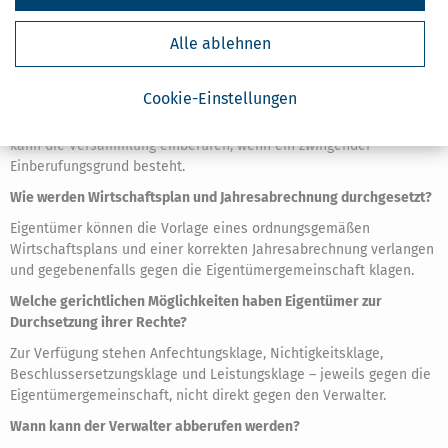
Einladungen, nicht eingehaltene Fristen oder mangelhafte Protokoll
vorliegen. Sie werden erst durch ein Gerichtsurteil unwirksam.
Alle ablehnen
Wie können Eigentümer eine Eigentümerversammlung einberufen,
wenn der Verwalter sich weigert?
Cookie-Einstellungen
Der Vorsitzende des Verwaltungsbeirats oder dessen Stellvertreter
kann die Versammlung einberufen, wenn ein zwingender
Einberufungsgrund besteht.
Wie werden Wirtschaftsplan und Jahresabrechnung durchgesetzt?
Eigentümer können die Vorlage eines ordnungsgemäßen
Wirtschaftsplans und einer korrekten Jahresabrechnung verlangen
und gegebenenfalls gegen die Eigentümergemeinschaft klagen.
Welche gerichtlichen Möglichkeiten haben Eigentümer zur
Durchsetzung ihrer Rechte?
Zur Verfügung stehen Anfechtungsklage, Nichtigkeitsklage,
Beschlussersetzungsklage und Leistungsklage – jeweils gegen die
Eigentümergemeinschaft, nicht direkt gegen den Verwalter.
Wann kann der Verwalter abberufen werden?