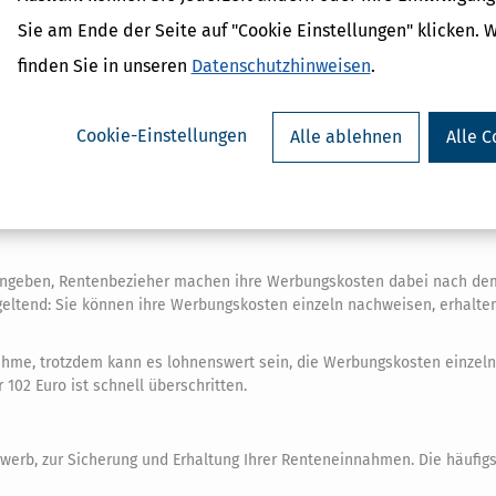
Sie am Ende der Seite auf "Cookie Einstellungen" klicken. 
finden Sie in unseren
Datenschutzhinweisen
.
gsbeiträge, Krankheitskosten etc.) sind.
Cookie-Einstellungen
Alle ablehnen
Alle C
ann zahlen, wenn sie mit ihrem zu versteuernden Einkommen über d
o für Ledige bzw. 19.968 Euro für Verheiratete (2021: 9.744 Euro bzw. 19.
angeben, Rentenbezieher machen ihre Werbungskosten dabei nach de
 geltend: Sie können ihre Werbungskosten einzeln nachweisen, erhalte
hme, trotzdem kann es lohnenswert sein, die Werbungskosten einzeln
02 Euro ist schnell überschritten.
erb, zur Sicherung und Erhaltung Ihrer Renteneinnahmen. Die häufig