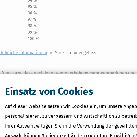
94 %
95 %
96 %
97 %
98 %
99 %
100 %
sführliche Informationen
für Sie zusammengefasst.
s führt dazu, dass nach jeder Rentenerhöhung mehr Rentnerinnen und
Einsatz von Cookies
 tatsächlich Steuern zahlen müssen: Denn auch (und gerade!) als Rent
Auf dieser Website setzen wir Cookies ein, um unsere Angeb
personalisieren, zu verbessern und wirtschaftlich zu betrei
b,
Ihrer Auswahl willigen Sie in die Verwendung der gewählten
Auswahl können Sie jederzeit ändern oder Ihre Einwilligun