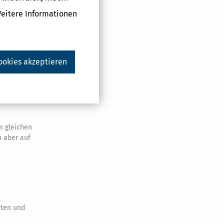
Weitere Informationen
ookies akzeptieren
em
488 Euro).
m gleichen
n aber auf
sten und