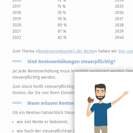
2016
72 %
2034
2017
74 %
2035
2018
76 %
2036
2019
78 %
2037
2020
80 %
2038
2021
81 %
2039
2022
82 %
2040
Zum Thema »
Besteuerungsanteil der Rente
« haben wir
hier au
Sind Rentenerhöhungen steuerpflichtig?
Ja! Jede Rentenerhöhung muss komplett versteuert werden. Da
steuerpflichtig werden.
Zum Glück heißt »steuerpflichtig« nicht zwangsläufig, dass Sie
Kosten, die Sie von Ihren Einnahmen abziehen dürfen.
Wann müssen Rentner Steuern bezahlen?
Ob ein Rentner tatsächlich Steuern zahlen muss, hängt davon a
wie viel Rente er bekommt,
wie hoch der steuerpflichtige Anteil der Rente(n) ist,