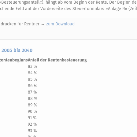
(»Besteuerungsanteil«), hängt ab vom Beginn der Rente. Der Beginn de
hende Feld auf der Vorderseite des Steuerformulars »Anlage R« (Zeil
sdrucken für Rentner →
zum Download
 2005 bis 2040
 Rentenbeginns
Anteil der Rentenbesteuerung
83 %
84 %
85 %
86 %
87 %
88 %
89 %
90 %
91 %
92 %
93 %