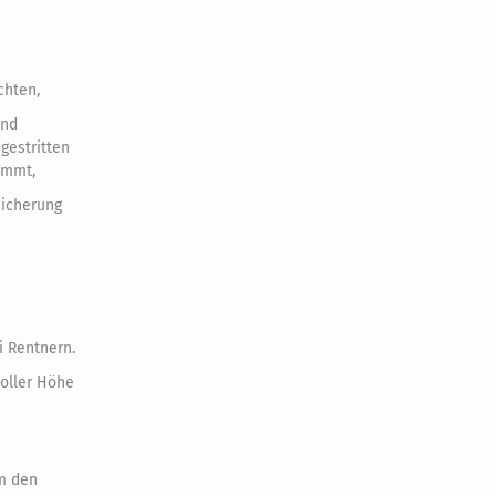
chten,
und
gestritten
kommt,
sicherung
 Rentnern.
voller Höhe
em den