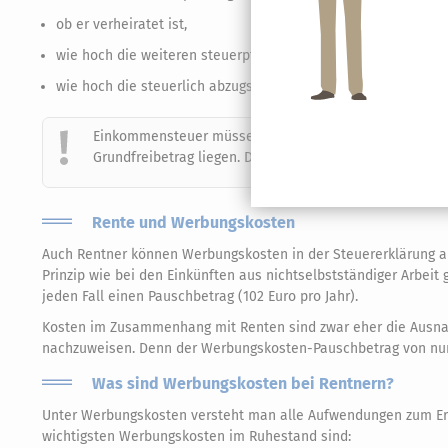
ob er verheiratet ist,
wie hoch die weiteren steuerpflichtigen Einkünfte sind und
wie hoch die steuerlich abzugsfähigen Ausgaben (Versicherun
Einkommensteuer müssen natürlich auch Rentner nur d
Grundfreibetrag liegen. Dieser beträgt für 2022 9.984 Eur
Rente und Werbungskosten
Auch Rentner können Werbungskosten in der Steuererklärung 
Prinzip wie bei den Einkünften aus nichtselbstständiger Arbeit
jeden Fall einen Pauschbetrag (102 Euro pro Jahr).
Kosten im Zusammenhang mit Renten sind zwar eher die Ausna
nachzuweisen. Denn der Werbungskosten-Pauschbetrag von nur 1
Was sind Werbungskosten bei Rentnern?
Unter Werbungskosten versteht man alle Aufwendungen zum Erw
wichtigsten Werbungskosten im Ruhestand sind: