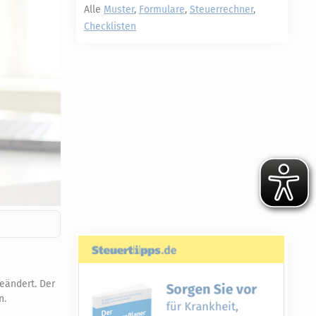
Alle
Muster
,
Formulare
,
Steuerrechner
,
Checklisten
eändert. Der
n.