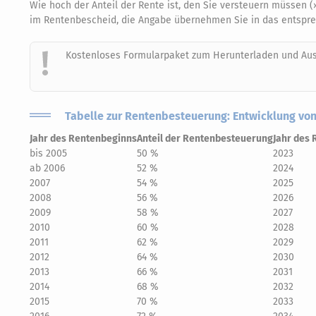
Wie hoch der Anteil der Rente ist, den Sie versteuern müssen 
im Rentenbescheid, die Angabe übernehmen Sie in das entsprec
Kostenloses Formularpaket zum Herunterladen und Au
Tabelle zur Rentenbesteuerung: Entwicklung von
Jahr des Rentenbeginns
Anteil der Rentenbesteuerung
Jahr des
bis 2005
50 %
2023
ab 2006
52 %
2024
2007
54 %
2025
2008
56 %
2026
2009
58 %
2027
2010
60 %
2028
2011
62 %
2029
2012
64 %
2030
2013
66 %
2031
2014
68 %
2032
2015
70 %
2033