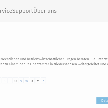
rvice
Support
Über uns
errechtlichen und betriebswirtschaftlichen Fragen beraten. Sie unters
ter zu einem der 52 Finanzämter in Niedersachsen weitergeleitet und 
S
T
U
V
W
X
Y
Z
Deta