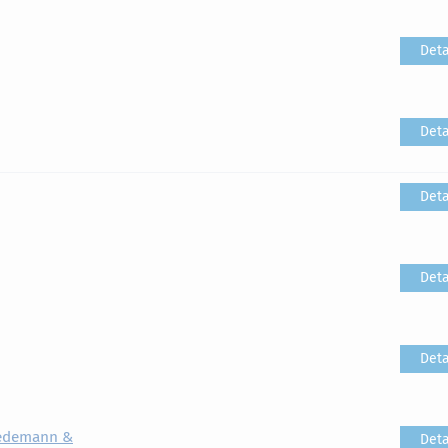
Deta
Deta
Deta
Deta
Deta
iedemann &
Deta