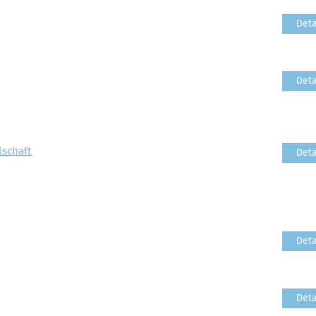
Deta
Deta
lschaft
Deta
Deta
Deta