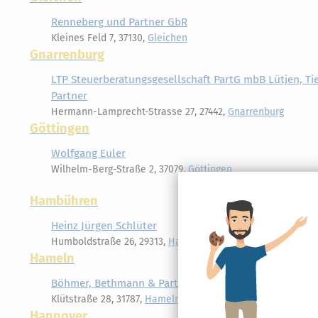
Renneberg und Partner GbR
Kleines Feld 7, 37130,
Gleichen
Gnarrenburg
LTP Steuerberatungsgesellschaft PartG mbB Lütjen, T
Partner
Hermann-Lamprecht-Strasse 27, 27442,
Gnarrenburg
Göttingen
Wolfgang Euler
Wilhelm-Berg-Straße 2, 37079,
Göttingen
Hambühren
Heinz Jürgen Schlüter
Humboldstraße 26, 29313,
Hambühren
Hameln
Böhmer, Bethmann & Partner
Klütstraße 28, 31787,
Hameln
Hannover