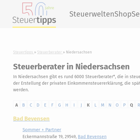
Steuerwelten
Shop
Se
Steuertipps
Steuerberater
Niedersachsen
Steuerberater in Niedersachsen
In Niedersachsen gibt es rund 6000 Steuerberater*, die in steu
der Erstellung der privaten Einkommensteuererklärung, die spä
werden.
A
B
C
D
E
F
G
H
I
J
K
L
M
N
O
P
Q
R
Bad Bevensen
Sommer + Partner
Eckermannstraße 19, 29549,
Bad Bevensen