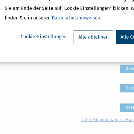
Sie am Ende der Seite auf "Cookie Einstellungen" klicken. 
Deta
finden Sie in unseren
Datenschutzhinweisen
.
Deta
Cookie-Einstellungen
Alle ablehnen
Alle C
Deta
Deta
Deta
Deta
» Alle Steuerberater in Ha