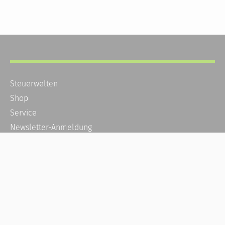
Steuerwelten
Shop
Service
Newsletter-Anmeldung
Alle News
Steuererklärung Online
Referenz
Über uns
Kontakt
Karriere