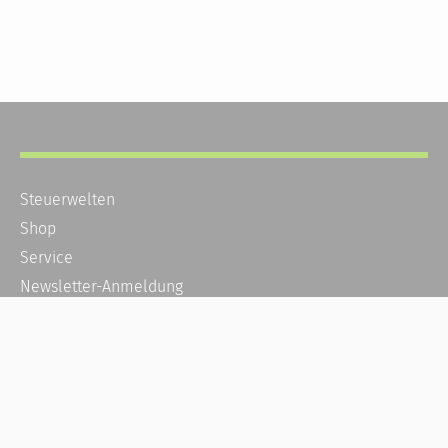
Steuerwelten
Shop
Service
Newsletter-Anmeldung
Alle News
Steuererklärung Online
Referenz
Über uns
Kontakt