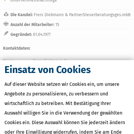
Unternehmensnachfolge
Die Kanzlei:
Frers Diekmann & PartnerSteuerberatungsges.mbB
Anzahl der Mitarbeiter:
15
Gegründet:
01.04.1977
Kontaktdaten:
Name:
Frers Diekmann &
Einsatz von Cookies
PartnerSteuerberatungsges.mbB
Strasse:
Grabsteder Str. 3
PLZ / Ort
26345 Bockhorn
Auf dieser Website setzen wir Cookies ein, um unsere
Tel:
0445398180
Angebote zu personalisieren, zu verbessern und
Fax:
04453981818
wirtschaftlich zu betreiben. Mit Bestätigung Ihrer
E-Mail:
info@stb-frers-partner.de oder
Kontaktformular
Auswahl willigen Sie in die Verwendung der gewählten
Cookies ein. Diese Auswahl können Sie jederzeit ändern
oder Ihre Einwilligung widerrufen, indem Sie am Ende