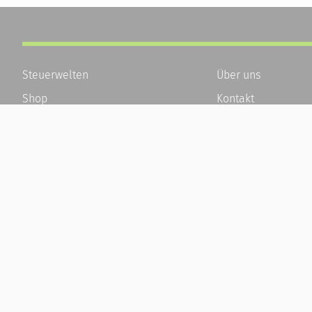
Steuerwelten
Über uns
Shop
Kontakt
Service
Karriere
Newsletter-Anmeldung
Häufige Fragen / F
Alle News
Kundenkonto
Steuererklärung Online
Kundenservice und
Referenz
Vertrag widerrufen