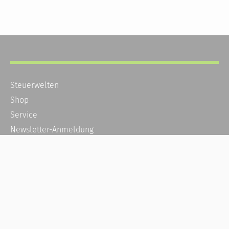
Steuerwelten
Shop
Service
Newsletter-Anmeldung
Alle News
Steuererklärung Online
Referenz
Über uns
Kontakt
Karriere