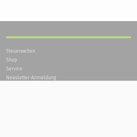
Steuerwelten
Shop
Service
Newsletter-Anmeldung
Alle News
Steuererklärung Online
Referenz
Über uns
Kontakt
Karriere