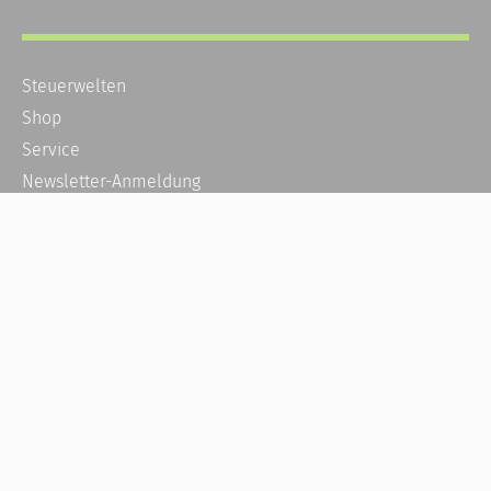
Steuerwelten
Shop
Service
Newsletter-Anmeldung
Alle News
Steuererklärung Online
Referenz
Über uns
Kontakt
Karriere
Häufige Fragen / FAQ
Kundenkonto
Kundenservice und Support