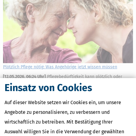
Plötzlich Pflege nötig: Was Angehörige jetzt wissen müssen
[
12.05.2026, 06:24 Uhr
]
Pflegebedürftigkeit kann plötzlich oder
schleichend eintreten. Familien stehen dann oft unvorbereitet vor
Einsatz von Cookies
neuen Herausforderungen: schnelle Entscheidungen, neue
Begriffe, organisatorische und finanzielle Fragen. Dieser Text soll
Auf dieser Website setzen wir Cookies ein, um unsere
helfen.
mehr
Angebote zu personalisieren, zu verbessern und
wirtschaftlich zu betreiben. Mit Bestätigung Ihrer
Auswahl willigen Sie in die Verwendung der gewählten