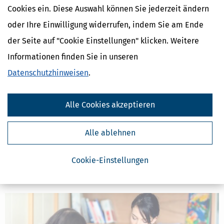
Cookies ein. Diese Auswahl können Sie jederzeit ändern
oder Ihre Einwilligung widerrufen, indem Sie am Ende
der Seite auf "Cookie Einstellungen" klicken. Weitere
Informationen finden Sie in unseren
Datenschutzhinweisen
.
Alle Cookies akzeptieren
Schwerbehindertenausweis: Antrag und Vergünstigungen
[
14.03.2026, 06:56 Uhr
]
Menschen mit einer geistigen oder
Alle ablehnen
körperlichen Behinderung können einen
Schwerbehindertenausweis erhalten, wenn sie einen Grad der
Behinderung von 50 oder mehr haben. Der Ausweis soll helfen,
Cookie-Einstellungen
verschiedene Nachteile auszugleichen.
mehr