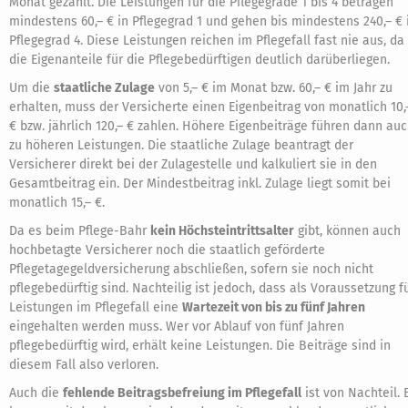
Monat gezahlt. Die Leistungen für die Pflegegrade 1 bis 4 betragen
mindestens 60,– € in Pflegegrad 1 und gehen bis mindestens 240,– € 
Pflegegrad 4. Diese Leistungen reichen im Pflegefall fast nie aus, da
die Eigenanteile für die Pflegebedürftigen deutlich darüberliegen.
Um die
staatliche Zulage
von 5,– € im Monat bzw. 60,– € im Jahr zu
erhalten, muss der Versicherte einen Eigenbeitrag von monatlich 10,
€ bzw. jährlich 120,– € zahlen. Höhere Eigenbeiträge führen dann au
zu höheren Leistungen. Die staatliche Zulage beantragt der
Versicherer direkt bei der Zulagestelle und kalkuliert sie in den
Gesamtbeitrag ein. Der Mindestbeitrag inkl. Zulage liegt somit bei
monatlich 15,– €.
Da es beim Pflege-Bahr
kein Höchsteintrittsalter
gibt, können auch
hochbetagte Versicherer noch die staatlich geförderte
Pflegetagegeldversicherung abschließen, sofern sie noch nicht
pflegebedürftig sind. Nachteilig ist jedoch, dass als Voraussetzung f
Leistungen im Pflegefall eine
Wartezeit von bis zu fünf Jahren
eingehalten werden muss. Wer vor Ablauf von fünf Jahren
pflegebedürftig wird, erhält keine Leistungen. Die Beiträge sind in
diesem Fall also verloren.
Auch die
fehlende Beitragsbefreiung im Pflegefall
ist von Nachteil. 