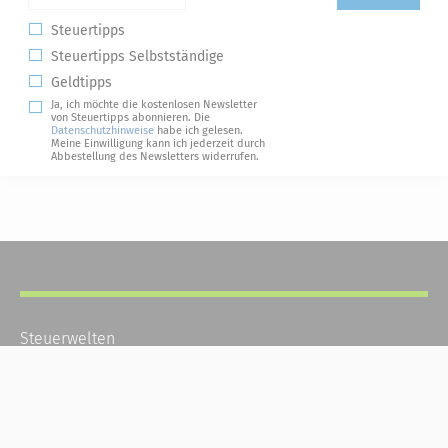
Steuertipps
Steuertipps Selbstständige
Geldtipps
Ja, ich möchte die kostenlosen Newsletter
von Steuertipps abonnieren. Die
Datenschutzhinweise
habe ich gelesen.
Meine Einwilligung kann ich jederzeit durch
Abbestellung des Newsletters widerrufen.
Steuerwelten
Shop
Service
Newsletter-Anmeldung