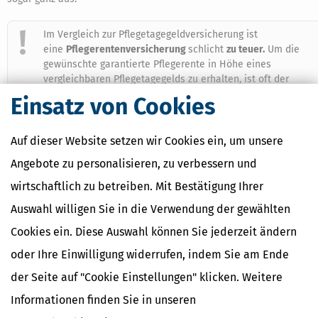
Im Vergleich zur Pflegetagegeldversicherung ist
eine
Pflegerentenversicherung
schlicht
zu teuer.
Um die
gewünschte garantierte Pflegerente in Höhe eines
vergleichbaren Pflegetagegelds zu erhalten, ist oft der
doppelte Beitrag zu zahlen. Oder andersherum: Bei
Einsatz von Cookies
gleichem Beitrag fällt die Pflegerente deutlich geringer aus
im Vergleich zum Pflegetagegeld. Das liegt nicht nur an der
Niedrigzinsphase, sondern auch an der von den
Auf dieser Website setzen wir Cookies ein, um unsere
Versicherern einkalkulierten ferneren Lebenserwartung.
Angebote zu personalisieren, zu verbessern und
Nach der von Rentenversicherern verwandten Sterbetafel
DAV 2004R leben die Menschen rund fünf Jahre länger als
wirtschaftlich zu betreiben. Mit Bestätigung Ihrer
nach der Sterbetafel des Statistischen Bundesamtes.
Auswahl willigen Sie in die Verwendung der gewählten
Wenn aber das mit Mini-Zinsen angesammelte Kapital auf
mehr Jahre verteilt werden muss, werden die Renten
Cookies ein. Diese Auswahl können Sie jederzeit ändern
zwangsläufig geringer ausfallen.
oder Ihre Einwilligung widerrufen, indem Sie am Ende
der Seite auf "Cookie Einstellungen" klicken. Weitere
(MS)
Informationen finden Sie in unseren