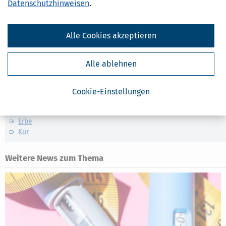
Datenschutzhinweisen
.
Ähnliche Themen
Rente, Pension und Altersvorsorge
Alle Cookies akzeptieren
Gesundheit, Krankheit und Pflege
Krankheit, Betreuung & Pflege
Alle ablehnen
Verwandte Lexikon-Begriffe
Bescheid
Cookie-Einstellungen
Einkommen
Entlastungsbetrag
Erbe
Kur
Weitere News zum Thema