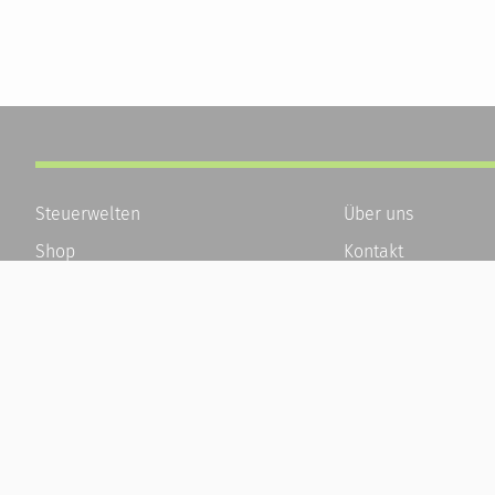
Steuerwelten
Über uns
Shop
Kontakt
Service
Karriere
Newsletter-Anmeldung
Häufige Fragen / F
Alle News
Kundenkonto
Steuererklärung Online
Kundenservice und
Referenz
Vertrag widerrufen