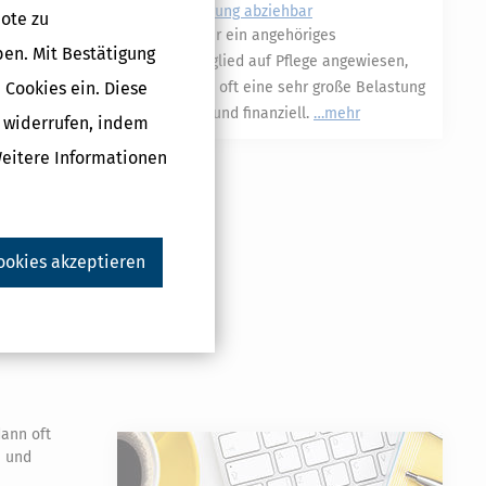
Steuererklärung abziehbar
ote zu
Sind Sie oder ein angehöriges
ben. Mit Bestätigung
Familienmitglied auf Pflege angewiesen,
 Cookies ein. Diese
dann ist das oft eine sehr große Belastung
- allgemein und finanziell.
mehr
g widerrufen, indem
Weitere Informationen
ookies akzeptieren
s
ehr
dann oft
e und