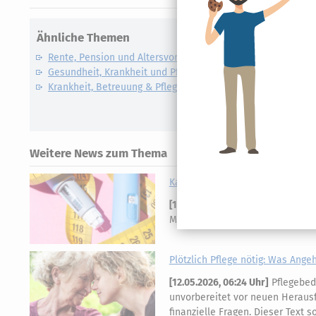
Ähnliche Themen
Rente, Pension und Altersvorsorge
Gesundheit, Krankheit und Pflege
Krankheit, Betreuung & Pflege
Weitere News zum Thema
Kann man die Abnehmspritze bei
[
12.06.2026, 06:24 Uhr
]
Vor dem FG
Medikament Ozempic als außerge
Plötzlich Pflege nötig: Was Ange
[
12.05.2026, 06:24 Uhr
]
Pflegebedü
unvorbereitet vor neuen Herausf
finanzielle Fragen. Dieser Text s