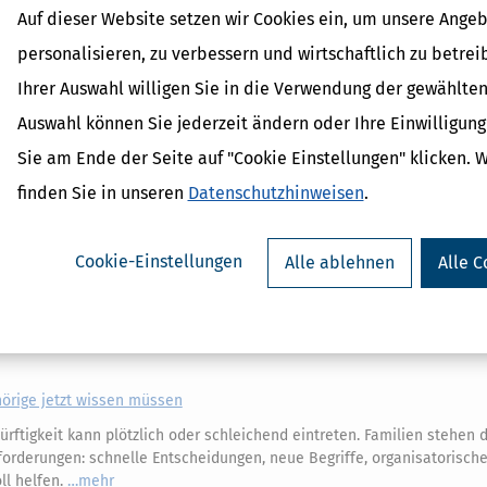
Auf dieser Website setzen wir Cookies ein, um unsere Angeb
personalisieren, zu verbessern und wirtschaftlich zu betrei
Verwandte Lexikon-Begriffe
Ihrer Auswahl willigen Sie in die Verwendung der gewählten
Krankenversicherung
Krankheitskosten
Auswahl können Sie jederzeit ändern oder Ihre Einwilligun
Steuererklärung
Sie am Ende der Seite auf "Cookie Einstellungen" klicken. 
Verein
Versicherung
finden Sie in unseren
Datenschutzhinweisen
.
Cookie-Einstellungen
Alle ablehnen
Alle C
 der Steuer absetzen?
 Sachsen-Anhalt stritt ein Steuerpflichtiger darum, die Kosten für da
wöhnliche Belastung in der Steuererklärung absetzen zu können.
m
hörige jetzt wissen müssen
rftigkeit kann plötzlich oder schleichend eintreten. Familien stehen 
orderungen: schnelle Entscheidungen, neue Begriffe, organisatorisch
oll helfen.
mehr