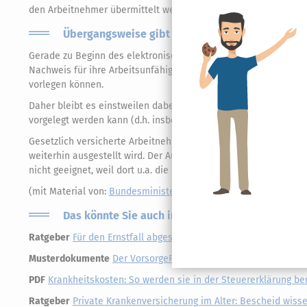
den Arbeitnehmer übermittelt werden.
Übergangsweise gibt es trotzdem noch Papier
Gerade zu Beginn des elektronischen Meldeverfahrens für geset
Nachweis für ihre Arbeitsunfähigkeit erhalten, den sie etwa in 
vorlegen können.
Daher bleibt es einstweilen dabei, dass die behandelnden Ärzt
vorgelegt werden kann (d.h. insbesondere ohne Diagnosedaten)
Gesetzlich versicherte Arbeitnehmerinnen und Arbeitnehmer so
weiterhin ausgestellt wird. Der Ausdruck der Daten, die der Arz
nicht geeignet, weil dort u.a. die Diagnose aufgeführt wird.
(mit Material von:
Bundesministerium für Arbeit und Soziales
)
Das könnte Sie auch interessieren
Ratgeber
Für den Ernstfall abgesichert: Patienten- und Betreu
Musterdokumente
Der VorsorgePlaner: Eine Vorsorge nicht nur 
PDF
Krankheitskosten: So werden sie in der Steuererklärung ber
Ratgeber
Private Krankenversicherung im Alter: Bescheid wisse