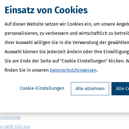
Einsatz von Cookies
zlich Versicherte ist es wichtig, dass Arbeitnehmerinnen und Arbeit
Auf dieser Website setzen wir Cookies ein, um unsere Angeb
Störfällen des elektronischen Verfahrens bei Bedarf ggf. selbst dem A
personalisieren, zu verbessern und wirtschaftlich zu betrei
Ihrer Auswahl willigen Sie in die Verwendung der gewählten
e den Versicherten eine Arbeitsunfähigkeitsbescheinigung, die dem Ar
, weiter aushändigen.
Auswahl können Sie jederzeit ändern oder Ihre Einwilligun
llten darauf achten und verlangen, dass ihnen eine solche Bescheini
Sie am Ende der Seite auf "Cookie Einstellungen" klicken. 
t an die Krankenkasse übermittelt hat, ist für eine Weitergabe an den 
finden Sie in unseren
Datenschutzhinweisen
.
Cookie-Einstellungen
Alle ablehnen
Alle C
ungsverfügung sowie Vorsorgevollmacht für Alter, Krankheit und Unfall
für Sie – auch für Ihre Angehörigen
ücksichtigt
n, zahlt sich aus