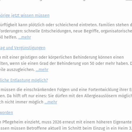
hörige jetzt wissen müssen
rftigkeit kann plötzlich oder schleichend eintreten. Familien stehen 
orderungen: schnelle Entscheidungen, neue Begriffe, organisatorisch
oll helfen.
mehr
rag und Vergünstigungen
mit einer geistigen oder körperlichen Behinderung können einen
ten, wenn sie einen Grad der Behinderung von 50 oder mehr haben. 
eile auszugleichen.
mehr
liche Entlastung möglich?
r müssen die einschränkenden Folgen und eine Fortentwicklung ihrer 
. Da hilft oft nur eines: Sie dürfen mit den Allergieauslösern möglich
ich nicht immer möglich
mehr
eworden
n Pflegeheim einzieht, muss 2026 erneut mit einem höheren Eigenantei
assen müssen Betroffene aktuell im Schnitt beim Einzug in ein Heim 3