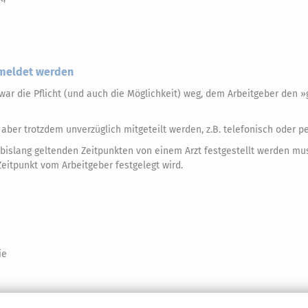
emeldet werden
zwar die Pflicht (und auch die Möglichkeit) weg, dem Arbeitgeber den 
ber trotzdem unverzüglich mitgeteilt werden, z.B. telefonisch oder pe
 bislang geltenden Zeitpunkten von einem Arzt festgestellt werden mu
Zeitpunkt vom Arbeitgeber festgelegt wird.
ie
ren und die Arbeitsunfähigkeitsbescheinigung muss weiterhin in Papier