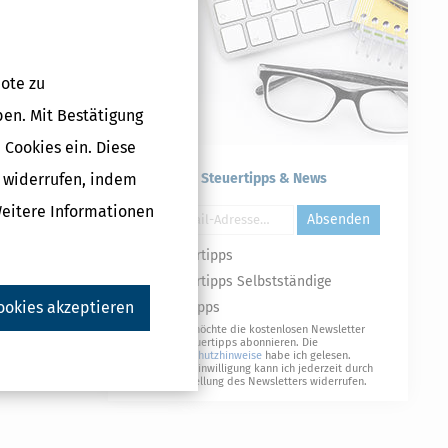
nehmer einen
ote zu
rbeitgeber
ben. Mit Bestätigung
 Cookies ein. Diese
beitgeber
g widerrufen, indem
Kostenlose Steuertipps & News
gung auch
Weitere Informationen
Absenden
Arbeitgeber
Steuertipps
Steuertipps Selbstständige
ookies akzeptieren
Geldtipps
Ja, ich möchte die kostenlosen Newsletter
von Steuertipps abonnieren. Die
Datenschutzhinweise
habe ich gelesen.
Meine Einwilligung kann ich jederzeit durch
Abbestellung des Newsletters widerrufen.