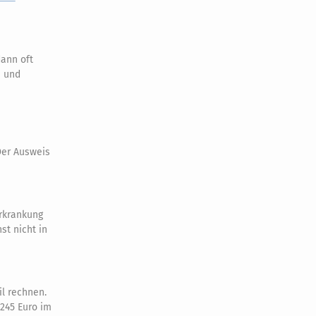
dann oft
e und
Der Ausweis
Erkrankung
st nicht in
l rechnen.
.245 Euro im