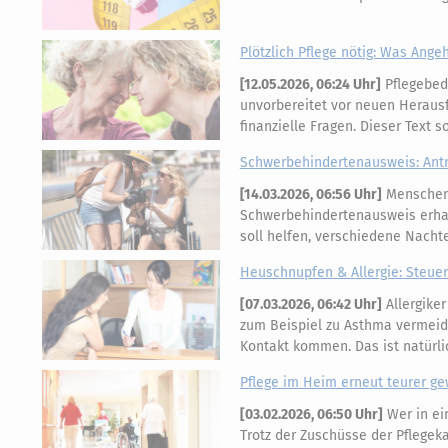
Plötzlich Pflege nötig: Was Ange
[
12.05.2026, 06:24 Uhr
]
Pflegebedü
unvorbereitet vor neuen Herausf
finanzielle Fragen. Dieser Text s
Schwerbehindertenausweis: Ant
[
14.03.2026, 06:56 Uhr
]
Menschen 
Schwerbehindertenausweis erhal
soll helfen, verschiedene Nacht
Heuschnupfen & Allergie: Steuer
[
07.03.2026, 06:42 Uhr
]
Allergike
zum Beispiel zu Asthma vermeiden
Kontakt kommen. Das ist natürl
Pflege im Heim erneut teurer g
[
03.02.2026, 06:50 Uhr
]
Wer in ei
Trotz der Zuschüsse der Pflegek