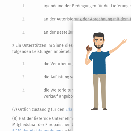
1.
irgendeine der Bedingungen für die Lieferung 
2.
an der Autorisierung der Abrechnung mit dem L
3.
an der Bestellung oder Lieferung der Gegenstän
Ein Unterstützen im Sinne dieser Vorschrift liegt auch dann ni
3
folgenden Leistungen anbietet:
1.
die Verarbeitung von Zahlungen im Zusammenh
2.
die Auflistung von Gegenständen oder die Werb
3.
die Weiterleitung oder Vermittlung von Leist
Verkauf angeboten werden, ohne dass eine weit
(7) Örtlich zuständig für den
Erlass
des Haftungsbescheides ist 
(8) Hat der liefernde Unternehmer keinen
Wohnsitz
oder gewöhn
Mitgliedstaat der Europäischen Union oder in einem Staat, au
§ 219 der Abgabenordnung
nicht anzuwenden.