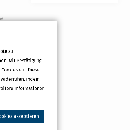
nd
eine der
ote zu
ben. Mit Bestätigung
 Cookies ein. Diese
g widerrufen, indem
Weitere Informationen
enstände zum
uständig ist.
ookies akzeptieren
ren
n ist, ist