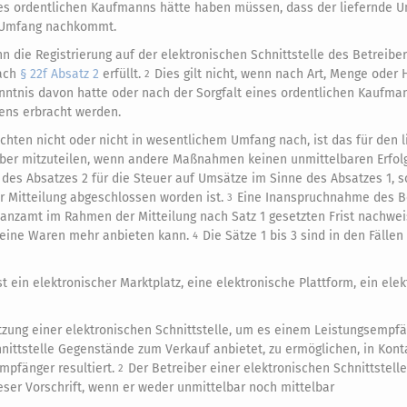
ines ordentlichen Kaufmanns hätte haben müssen, dass der liefernde 
en Umfang nachkommt.
n die Registrierung auf der elektronischen Schnittstelle des Betreiber
nach
§ 22f Absatz 2
erfüllt.
Dies gilt nicht, wenn nach Art, Menge oder
2
nntnis davon hatte oder nach der Sorgfalt eines ordentlichen Kaufma
ns erbracht werden.
chten nicht oder nicht in wesentlichem Umfang nach, ist das für den 
iber mitzuteilen, wenn andere Maßnahmen keinen unmittelbaren Erfol
n des Absatzes 2 für die Steuer auf Umsätze im Sinne des Absatzes 1, 
 Mitteilung abgeschlossen worden ist.
Eine Inanspruchnahme des B
3
inanzamt im Rahmen der Mitteilung nach Satz 1 gesetzten Frist nachwei
 keine Waren mehr anbieten kann.
Die Sätze 1 bis 3 sind in den Fälle
4
ist ein elektronischer Marktplatz, eine elektronische Plattform, ein ele
utzung einer elektronischen Schnittstelle, um es einem Leistungsempf
ittstelle Gegenstände zum Verkauf anbietet, zu ermöglichen, in Konta
mpfänger resultiert.
Der Betreiber einer elektronischen Schnittstelle
2
ser Vorschrift, wenn er weder unmittelbar noch mittelbar