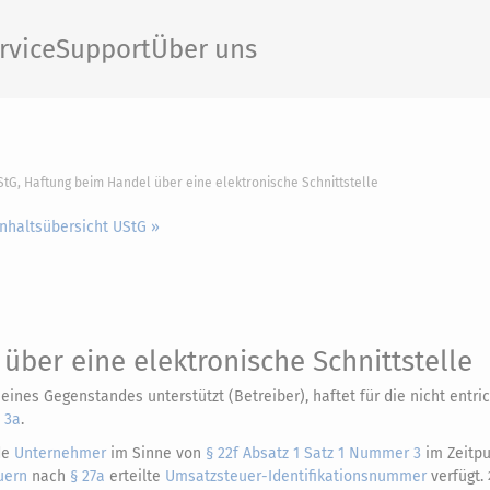
rvice
Support
Über uns
StG, Haftung beim Handel über eine elektronische Schnittstelle
Inhaltsübersicht UStG »
ber eine elektronische Schnittstelle
eines Gegenstandes unterstützt (Betreiber), haftet für die nicht entri
 3a
.
nde
Unternehmer
im Sinne von
§ 22f Absatz 1 Satz 1 Nummer 3
im Zeitpu
uern
nach
§ 27a
erteilte
Umsatzsteuer-Identifikationsnummer
verfügt.