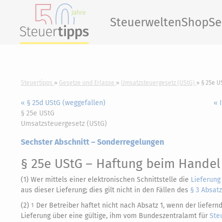
Steuerwelten
Shop
Se
Steuertipps
Gesetze und Erlasse
Umsatzsteuergesetz (UStG)
§ 25e U
« § 25d UStG (weggefallen)
« 
§ 25e UStG
Umsatzsteuergesetz (UStG)
Sechster Abschnitt – Sonderregelungen
§ 25e UStG
– Haftung beim Handel ü
(1) Wer mittels einer elektronischen Schnittstelle die
Lieferung
aus dieser Lieferung; dies gilt nicht in den Fällen des
§ 3 Absatz
(2)
Der Betreiber haftet nicht nach Absatz 1, wenn der liefer
1
Lieferung über eine gültige, ihm vom Bundeszentralamt für
Ste