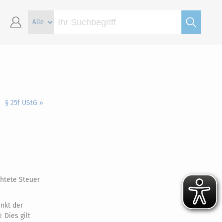
§ 25f UStG »
chtete Steuer
nkt der
Dies gilt
2