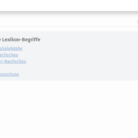
 Lexikon-Begriffe
ozialabgabe
achschau
er-Nachschau
szuschuss