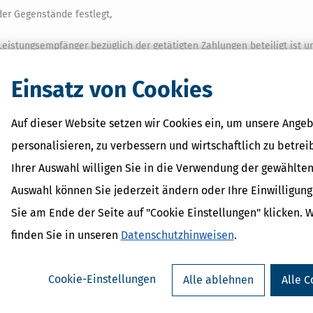
der Gegenstände festlegt,
eistungsempfänger bezüglich der getätigten Zahlungen beteiligt ist u
de beteiligt ist.
Einsatz von Cookies
cht vor, wenn der Betreiber der elektronischen Schnittstelle lediglich 
Auf dieser Website setzen wir Cookies ein, um unsere Angeb
personalisieren, zu verbessern und wirtschaftlich zu betrei
ang mit der Lieferung von Gegenständen,
Ihrer Auswahl willigen Sie in die Verwendung der gewählten
ung für diese, oder
Auswahl können Sie jederzeit ändern oder Ihre Einwilligun
Sie am Ende der Seite auf "Cookie Einstellungen" klicken. 
ungsempfängern an andere elektronische Schnittstellen, über die Geg
ere Einbindung in die Lieferung besteht.
finden Sie in unseren
Datenschutzhinweisen
.
das Finanzamt, das für die Besteuerung des liefernden Unternehmers z
Cookie-Einstellungen
Alle ablehnen
Alle C
lichen Aufenthalt,
Sitz
oder
Geschäftsleitung
im
Inland
, einem ande
f den das Abkommen über den europäischen Wirtschaftsraum anzuwende