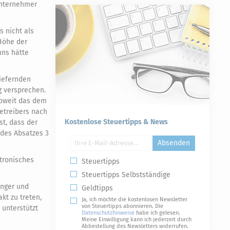
Unternehmer
s nicht als
 Höhe der
nns hätte
liefernden
g versprechen.
soweit das dem
etreibers nach
Kostenlose Steuertipps & News
st, dass der
n des Absatzes 3
Absenden
ktronisches
Steuertipps
Steuertipps Selbstständige
änger und
Geldtipps
kt zu treten,
Ja, ich möchte die kostenlosen Newsletter
von Steuertipps abonnieren. Die
 unterstützt
Datenschutzhinweise
habe ich gelesen.
Meine Einwilligung kann ich jederzeit durch
Abbestellung des Newsletters widerrufen.