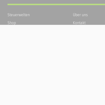
Steuerwelten
Über uns
Shop
Kontakt
Service
Karriere
Newsletter-Anmeldung
Häufige Fragen / F
Alle News
Kundenkonto
Steuererklärung Online
Kundenservice und
Referenz
Vertrag widerrufen