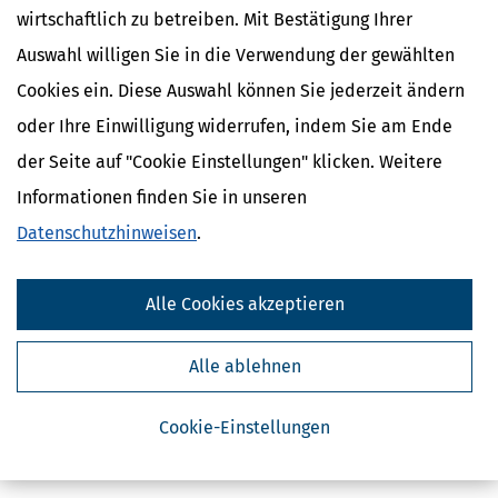
wirtschaftlich zu betreiben. Mit Bestätigung Ihrer
Auswahl willigen Sie in die Verwendung der gewählten
Cookies ein. Diese Auswahl können Sie jederzeit ändern
oder Ihre Einwilligung widerrufen, indem Sie am Ende
der Seite auf "Cookie Einstellungen" klicken. Weitere
Kostenlose Steuertipps & News
Informationen finden Sie in unseren
Datenschutzhinweisen
.
Absenden
Steuertipps
Alle Cookies akzeptieren
Steuertipps Selbstständige
Geldtipps
Ja, ich möchte die kostenlosen Newsletter
Alle ablehnen
von Steuertipps abonnieren. Die
Datenschutzhinweise
habe ich gelesen.
Meine Einwilligung kann ich jederzeit durch
Abbestellung des Newsletters widerrufen.
Cookie-Einstellungen