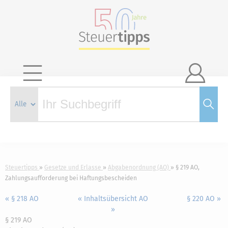

Steuertipps
Gesetze und Erlasse
Abgabenordnung (AO)
§ 219 AO,
Zahlungsaufforderung bei Haftungsbescheiden
« § 218 AO
« Inhaltsübersicht AO
§ 220 AO »
»
§ 219 AO