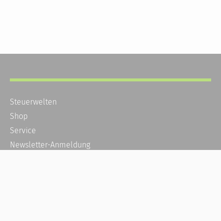
Steuerwelten
Shop
Service
Newsletter-Anmeldung
Alle News
Steuererklärung Online
Referenz
Über uns