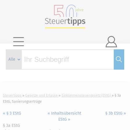

Steuertipps
Gesetze und Erlasse
Einkommensteuergesetz (EStG)
§ 3a
EStG, Sanierungserträge
« § 3 EStG
« Inhaltsübersicht
§ 3b EStG »
EStG »
§ 3a EStG