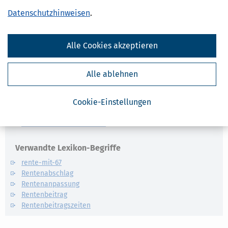
Schenkungen des Erblassers (§§ 2287, 2288 Abs. 2 des
Datenschutzhinweisen
.
Bürgerlichen Gesetzbuchs) von dem Beschenkten nach
den Vorschriften über die ungerechtfertigte
Bereicherung erlangt.
Alle Cookies akzeptieren
Alle ablehnen
Ähnliche Themen
Cookie-Einstellungen
Altersvorsorge, Rente & Finanzen
Finanzamt & Formalitäten
Verwandte Lexikon-Begriffe
rente-mit-67
Rentenabschlag
Rentenanpassung
Rentenbeitrag
Rentenbeitragszeiten