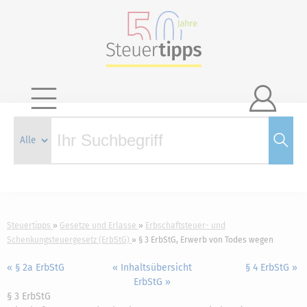

Steuertipps
Gesetze und Erlasse
Erbschaftsteuer- und
Schenkungsteuergesetz (ErbStG)
§ 3 ErbStG, Erwerb von Todes wegen
« § 2a ErbStG
« Inhaltsübersicht
§ 4 ErbStG »
ErbStG »
§ 3 ErbStG