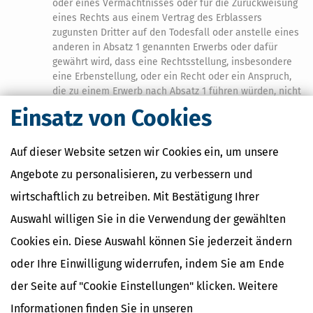
oder eines Vermächtnisses oder für die Zurückweisung
eines Rechts aus einem Vertrag des Erblassers
zugunsten Dritter auf den Todesfall oder anstelle eines
anderen in Absatz 1 genannten Erwerbs oder dafür
gewährt wird, dass eine Rechtsstellung, insbesondere
eine Erbenstellung, oder ein Recht oder ein Anspruch,
die zu einem Erwerb nach Absatz 1 führen würden, nicht
mehr oder nur noch teilweise geltend gemacht werden;
Einsatz von Cookies
5.
was als Abfindung für ein aufschiebend bedingtes,
Auf dieser Website setzen wir Cookies ein, um unsere
betagtes oder befristetes Vermächtnis, das der
Vermächtnisnehmer angenommen hat, vor dem
Angebote zu personalisieren, zu verbessern und
Zeitpunkt des Eintritts der Bedingung oder des
wirtschaftlich zu betreiben. Mit Bestätigung Ihrer
Ereignisses gewährt wird;
Auswahl willigen Sie in die Verwendung der gewählten
6.
was als
Entgelt
für die Übertragung der Anwartschaft
Cookies ein. Diese Auswahl können Sie jederzeit ändern
eines Nacherben gewährt wird;
oder Ihre Einwilligung widerrufen, indem Sie am Ende
7.
was der Vertragserbe oder der Schlusserbe eines
der Seite auf "Cookie Einstellungen" klicken. Weitere
gemeinschaftlichen Testaments oder der
Vermächtnisnehmer wegen beeinträchtigender
Informationen finden Sie in unseren