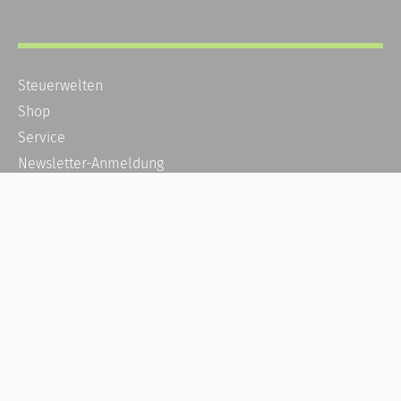
Steuerwelten
Shop
Service
Newsletter-Anmeldung
Alle News
Steuererklärung Online
Referenz
Über uns
Kontakt
Karriere
Häufige Fragen / FAQ
Kundenkonto