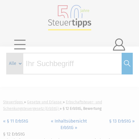

Steuertipps
Gesetze und Erlasse
Erbschaftsteuer- und
Schenkungsteuergesetz (ErbStG)
§ 12 ErbStG, Bewertung
« § 11 ErbStG
« Inhaltsübersicht
§ 13 ErbStG »
ErbStG »
§ 12 ErbStG