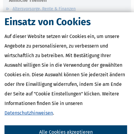
Ähnliche Themen
Altersvorsorge, Rente & Finanzen
Finanzamt & Formalitäten
Einsatz von Cookies
Verwandte Lexikon-Begriffe
Auf dieser Website setzen wir Cookies ein, um unsere
rente-mit-67
Rentenabschlag
Angebote zu personalisieren, zu verbessern und
Rentenanpassung
wirtschaftlich zu betreiben. Mit Bestätigung Ihrer
Rentenbeitrag
Rentenbeitragszeiten
Auswahl willigen Sie in die Verwendung der gewählten
Cookies ein. Diese Auswahl können Sie jederzeit ändern
oder Ihre Einwilligung widerrufen, indem Sie am Ende
der Seite auf "Cookie Einstellungen" klicken. Weitere
Informationen finden Sie in unseren
Datenschutzhinweisen
.
Alle Cookies akzeptieren