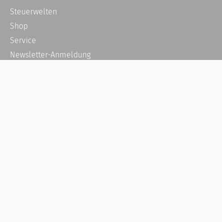
Steuerwelten
Shop
Service
Newsletter-Anmeldung
Alle News
Steuererklärung Online
Referenz
Über uns
Kontakt
Karriere
Häufige Fragen / FAQ
Kundenkonto
Kundenservice und Support
Vertrag widerrufen