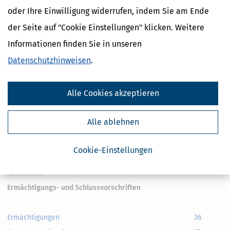
Stundung
28
oder Ihre Einwilligung widerrufen, indem Sie am Ende
Verschonungsbedarfsprüfung
28a
der Seite auf "Cookie Einstellungen" klicken. Weitere
Erlöschen der Steuer in besonderen Fällen
29
Informationen finden Sie in unseren
Anzeige des Erwerbs
30
Datenschutzhinweisen
.
Steuererklärung
31
Bekanntgabe des Steuerbescheides an Vertreter
32
Anzeigepflicht der Vermögensverwahrer,
33
Alle Cookies akzeptieren
Vermögensverwalter und Versicherungsunternehmen
Anzeigepflicht der Gerichte, Behörden, Beamten und
34
Alle ablehnen
Notare
Örtliche Zuständigkeit
35
Cookie-Einstellungen
Abschnitt 5
Ermächtigungs- und Schlussvorschriften
Ermächtigungen
36