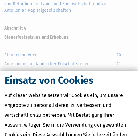
von Betrieben der Land- und Forstwirtschaft und von
Anteilen an Kapitalgesellschaften
Abschnitt 4
Steuerfestsetzung und Erhebung
Steuerschuldner
20
Anrechnung ausländischer Erbschaftsteuer
21
Kleinbetragsgrenze
22
Einsatz von Cookies
Besteuerung von Renten, Nutzungen und Leistungen
23
Verrentung der Steuerschuld in den Fällen des § 1
24
Auf dieser Website setzen wir Cookies ein, um unsere
Abs. 1 Nr. 4
Angebote zu personalisieren, zu verbessern und
(weggefallen)
25
wirtschaftlich zu betreiben. Mit Bestätigung Ihrer
Ermäßigung der Steuer bei Aufhebung einer
26
Familienstiftung oder Auflösung eines Vereins
Auswahl willigen Sie in die Verwendung der gewählten
Mehrfacher Erwerb desselben Vermögens
27
Cookies ein. Diese Auswahl können Sie jederzeit ändern