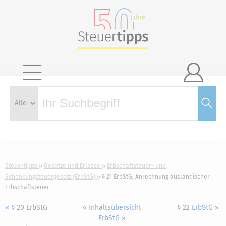

Steuertipps
Gesetze und Erlasse
Erbschaftsteuer- und
Schenkungsteuergesetz (ErbStG)
§ 21 ErbStG, Anrechnung ausländischer
Erbschaftsteuer
« § 20 ErbStG
« Inhaltsübersicht
§ 22 ErbStG »
ErbStG »