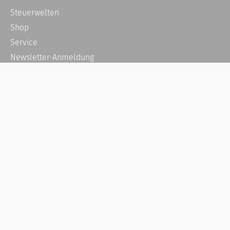
Steuerwelten
Shop
Service
Newsletter-Anmeldung
Alle News
Steuererklärung Online
Referenz
Über uns
Kontakt
Karriere
Häufige Fragen / FAQ
Kundenkonto
Kundenservice und Support
Vertrag widerrufen