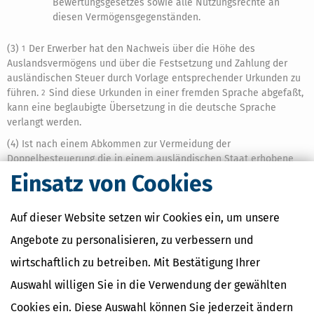
Bewertungsgesetzes sowie alle Nutzungsrechte an
diesen Vermögensgegenständen.
(3)
Der Erwerber hat den Nachweis über die Höhe des
1
Auslandsvermögens und über die Festsetzung und Zahlung der
ausländischen Steuer durch Vorlage entsprechender Urkunden zu
führen.
Sind diese Urkunden in einer fremden Sprache abgefaßt,
2
kann eine beglaubigte Übersetzung in die deutsche Sprache
verlangt werden.
(4) Ist nach einem Abkommen zur Vermeidung der
Doppelbesteuerung die in einem ausländischen Staat erhobene
Steuer auf die Erbschaftsteuer anzurechnen, sind die Absätze 1
Einsatz von Cookies
bis 3 entsprechend anzuwenden.
Auf dieser Website setzen wir Cookies ein, um unsere
Angebote zu personalisieren, zu verbessern und
wirtschaftlich zu betreiben. Mit Bestätigung Ihrer
Ähnliche Themen
Auswahl willigen Sie in die Verwendung der gewählten
Altersvorsorge, Rente & Finanzen
Finanzamt & Formalitäten
Cookies ein. Diese Auswahl können Sie jederzeit ändern