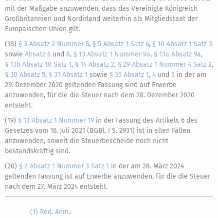
mit der Maßgabe anzuwenden, dass das Vereinigte Königreich
Großbritannien und Nordirland weiterhin als Mitgliedstaat der
Europäischen Union gilt.
(18)
§ 3 Absatz 2 Nummer 5
,
§ 5 Absatz 1 Satz 6
,
§ 10 Absatz 1 Satz 3
sowie
Absatz 6
und
8
,
§ 13 Absatz 1 Nummer 9a
,
§ 13a Absatz 9a
,
§ 13b Absatz 10 Satz 1
,
§ 14 Absatz 2
,
§ 29 Absatz 1 Nummer 4 Satz 2
,
§ 30 Absatz 5
,
§ 31 Absatz 1
sowie
§ 35 Absatz 1
,
4
und
5
in der am
29. Dezember 2020 geltenden Fassung sind auf Erwerbe
anzuwenden, für die die Steuer nach dem 28. Dezember 2020
entsteht.
(19)
§ 13 Absatz 1 Nummer 19
in der Fassung des Artikels 6 des
Gesetzes vom 16. Juli 2021 (BGBl. I S. 2931) ist in allen Fällen
anzuwenden, soweit die Steuerbescheide noch nicht
bestandskräftig sind.
(20)
§ 2 Absatz 1 Nummer 3 Satz 1
in der am 28. März 2024
geltenden Fassung ist auf Erwerbe anzuwenden, für die die Steuer
nach dem 27. März 2024 entsteht.
(1) Red. Anm.: