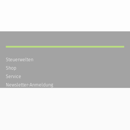
Steuerwelten
Shop
Service
Newsletter-Anmeldung
Alle News
Steuererklärung Online
Referenz
Über uns