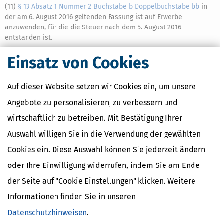
(11)
§ 13 Absatz 1 Nummer 2 Buchstabe b Doppelbuchstabe bb
in
der am 6. August 2016 geltenden Fassung ist auf Erwerbe
anzuwenden, für die die Steuer nach dem 5. August 2016
entstanden ist.
(12)
Die
§§ 10
,
13a bis 13d
,
19a
,
28
und
28a
in der Fassung des
1
Einsatz von Cookies
Artikels 1 des Gesetzes vom 4. November 2016 (BGBl. I S. 2464)
finden auf Erwerbe Anwendung, für die die Steuer nach dem
30. Juni 2016 entsteht.
§ 13a Absatz 1 Satz 3 und 4
in der Fassung
2
Auf dieser Website setzen wir Cookies ein, um unsere
des Artikels 1 des Gesetzes vom 4. November 2016 (BGBl. I S. 2464)
Angebote zu personalisieren, zu verbessern und
findet auf frühere Erwerbe Anwendung, für die die Steuer nach
dem 30. Juni 2016 entsteht.
§ 13c Absatz 2 Satz 3 bis 5
in der
3
wirtschaftlich zu betreiben. Mit Bestätigung Ihrer
Fassung des Artikels 1 des Gesetzes vom 4. November 2016
Auswahl willigen Sie in die Verwendung der gewählten
(BGBl. I S. 2464) findet auf frühere Erwerbe Anwendung, für die die
Steuer nach dem 30. Juni 2016 entsteht.
Cookies ein. Diese Auswahl können Sie jederzeit ändern
(13)
§ 17
in der am 25. Juni 2017 geltenden Fassung ist auf
1
oder Ihre Einwilligung widerrufen, indem Sie am Ende
Erwerbe anzuwenden, für die die Steuer nach dem 24. Juni 2017
der Seite auf "Cookie Einstellungen" klicken. Weitere
entsteht.
§ 17
in der am 25. Juni 2017 geltenden Fassung ist auch
2
auf Erwerbe anzuwenden, für die die Steuer vor dem 25. Juni 2017
Informationen finden Sie in unseren
entstanden ist, soweit Steuerbescheide noch nicht
Datenschutzhinweisen
.
bestandskräftig sind.