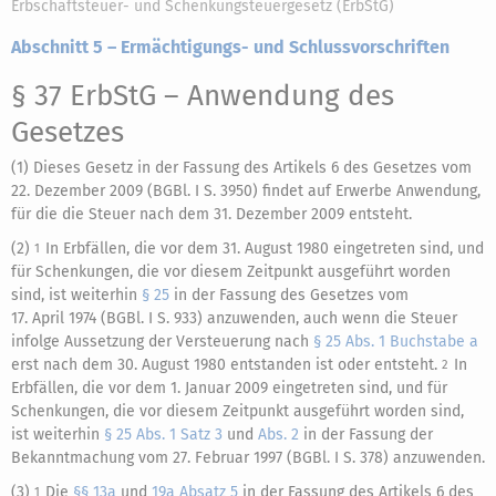
Erbschaftsteuer- und Schenkungsteuergesetz (ErbStG)
Abschnitt 5 – Ermächtigungs- und Schlussvorschriften
§ 37 ErbStG
– Anwendung des
Gesetzes
(1) Dieses Gesetz in der Fassung des Artikels 6 des Gesetzes vom
22. Dezember 2009 (BGBl. I S. 3950) findet auf Erwerbe Anwendung,
für die die Steuer nach dem 31. Dezember 2009 entsteht.
(2)
In Erbfällen, die vor dem 31. August 1980 eingetreten sind, und
1
für Schenkungen, die vor diesem Zeitpunkt ausgeführt worden
sind, ist weiterhin
§ 25
in der Fassung des Gesetzes vom
17. April 1974
(BGBl. I S. 933) anzuwenden, auch wenn die Steuer
infolge Aussetzung der Versteuerung nach
§ 25 Abs. 1 Buchstabe a
erst nach dem 30. August 1980 entstanden ist oder entsteht.
In
2
Erbfällen, die vor dem 1. Januar 2009 eingetreten sind, und für
Schenkungen, die vor diesem Zeitpunkt ausgeführt worden sind,
ist weiterhin
§ 25 Abs. 1 Satz 3
und
Abs. 2
in der Fassung der
Bekanntmachung vom 27. Februar 1997 (BGBl. I S. 378) anzuwenden.
(3)
Die
§§ 13a
und
19a Absatz 5
in der Fassung des Artikels 6 des
1