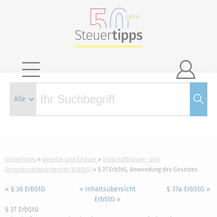

Steuertipps
Gesetze und Erlasse
Erbschaftsteuer- und
Schenkungsteuergesetz (ErbStG)
§ 37 ErbStG, Anwendung des Gesetzes
« § 36 ErbStG
« Inhaltsübersicht
§ 37a ErbStG »
ErbStG »
§ 37 ErbStG