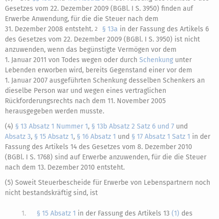
Gesetzes vom 22. Dezember 2009 (BGBl. I S. 3950) finden auf
Erwerbe Anwendung, für die die Steuer nach dem
31. Dezember 2008 entsteht.
§ 13a
in der Fassung des Artikels 6
2
des Gesetzes vom 22. Dezember 2009 (BGBl. I S. 3950) ist nicht
anzuwenden, wenn das begünstigte Vermögen vor dem
1. Januar 2011 von Todes wegen oder durch
Schenkung
unter
Lebenden erworben wird, bereits Gegenstand einer vor dem
1. Januar 2007 ausgeführten Schenkung desselben Schenkers an
dieselbe Person war und wegen eines vertraglichen
Rückforderungsrechts nach dem 11. November 2005
herausgegeben werden musste.
(4)
§ 13 Absatz 1 Nummer 1
,
§ 13b Absatz 2 Satz 6 und 7
und
Absatz 3
,
§ 15 Absatz 1
,
§ 16 Absatz 1
und
§ 17 Absatz 1 Satz 1
in der
Fassung des Artikels 14 des Gesetzes vom 8. Dezember 2010
(BGBl. I S. 1768) sind auf Erwerbe anzuwenden, für die die Steuer
nach dem 13. Dezember 2010 entsteht.
(5) Soweit Steuerbescheide für Erwerbe von Lebenspartnern noch
nicht bestandskräftig sind, ist
1.
§ 15 Absatz 1
in der Fassung des Artikels 13
(1)
des