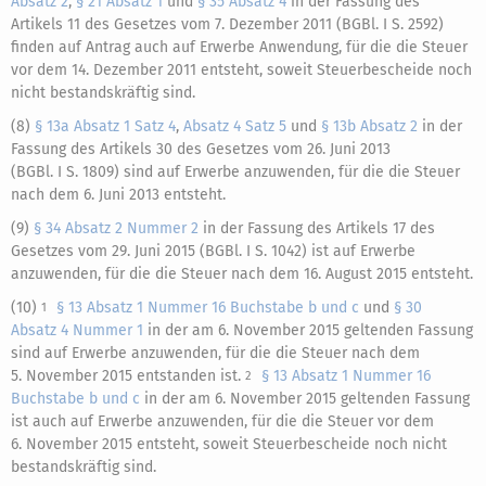
Absatz 2
,
§ 21 Absatz 1
und
§ 35 Absatz 4
in der Fassung des
Artikels 11 des Gesetzes vom 7. Dezember 2011 (BGBl. I S. 2592)
finden auf Antrag auch auf Erwerbe Anwendung, für die die Steuer
vor dem 14. Dezember 2011 entsteht, soweit Steuerbescheide noch
nicht bestandskräftig sind.
(8)
§ 13a Absatz 1 Satz 4
,
Absatz 4 Satz 5
und
§ 13b Absatz 2
in der
Fassung des Artikels 30 des Gesetzes vom 26. Juni 2013
(BGBl. I S. 1809) sind auf Erwerbe anzuwenden, für die die Steuer
nach dem 6. Juni 2013 entsteht.
(9)
§ 34 Absatz 2 Nummer 2
in der Fassung des Artikels 17 des
Gesetzes vom 29. Juni 2015 (BGBl. I S. 1042) ist auf Erwerbe
anzuwenden, für die die Steuer nach dem 16. August 2015 entsteht.
(10)
§ 13 Absatz 1 Nummer 16 Buchstabe b und c
und
§ 30
1
Absatz 4 Nummer 1
in der am 6. November 2015 geltenden Fassung
sind auf Erwerbe anzuwenden, für die die Steuer nach dem
5. November 2015 entstanden ist.
§ 13 Absatz 1 Nummer 16
2
Buchstabe b und c
in der am 6. November 2015 geltenden Fassung
ist auch auf Erwerbe anzuwenden, für die die Steuer vor dem
6. November 2015 entsteht, soweit Steuerbescheide noch nicht
bestandskräftig sind.