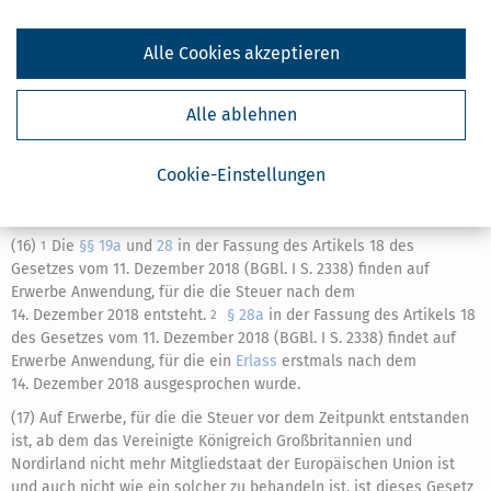
(14)
§ 2 Absatz 1 Nummer 3
,
§ 3 Absatz 2 Nummer 4
,
§ 9 Absatz 1
Nummer 1 Buchstabe f
,
§ 13 Absatz 1 Nummer 16 Buchstabe c
Alle Cookies akzeptieren
Satz 2
und
§ 16 Absatz 1
und
2
in der am 25. Juni 2017 geltenden
Fassung sind auf Erwerbe anzuwenden, für die die Steuer nach
dem 24. Juni 2017 entsteht.
Alle ablehnen
(15)
§ 13 Absatz 1 Nummer 18 Buchstabe a
in der Fassung des
Artikels 6 des Gesetzes vom 18. Juli 2017 (BGBl. I S. 2730) ist auf
Cookie-Einstellungen
Erwerbe anzuwenden, für die die Steuer nach dem 29. Juli 2017
entsteht.
(16)
Die
§§ 19a
und
28
in der Fassung des Artikels 18 des
1
Gesetzes vom 11. Dezember 2018 (BGBl. I S. 2338) finden auf
Erwerbe Anwendung, für die die Steuer nach dem
14. Dezember 2018 entsteht.
§ 28a
in der Fassung des Artikels 18
2
des Gesetzes vom 11. Dezember 2018 (BGBl. I S. 2338) findet auf
Erwerbe Anwendung, für die ein
Erlass
erstmals nach dem
14. Dezember 2018 ausgesprochen wurde.
(17) Auf Erwerbe, für die die Steuer vor dem Zeitpunkt entstanden
ist, ab dem das Vereinigte Königreich Großbritannien und
Nordirland nicht mehr Mitgliedstaat der Europäischen Union ist
und auch nicht wie ein solcher zu behandeln ist, ist dieses Gesetz