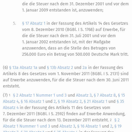
die die Steuer nach dem 31. Dezember 2001 und vor dem
1. Januar 2009 entstanden ist, anzuwenden;
5.
§ 17 Absatz 1
in der Fassung des Artikels 14 des Gesetzes
vom 8. Dezember 2010 (BGBl. I S. 1768) auf Erwerbe, für
die die Steuer nach dem 31. Juli 2001 und vor dem
1. Januar 2002 entstanden ist, mit der Maßgabe
anzuwenden, dass an die Stelle des Betrages von
256.000 Euro ein Betrag von
500.000 Deutsche Mark
tritt.
(6)
§ 13a Absatz 1a
und
§ 13b Absatz 2
und
2a
in der Fassung des
Artikels 8 des Gesetzes vom 1. November 2011 (BGBl. I S. 2131) sind
auf Erwerbe anzuwenden, für die die Steuer nach dem 30. Juni 2011
entsteht.
(7)
§ 2 Absatz 1 Nummer 1 und 3
und
Absatz 3
,
§ 7 Absatz 8
,
§ 15
1
Absatz 4
,
§ 16 Absatz 1
und
2
,
§ 19 Absatz 2
,
§ 21 Absatz 1
und
§ 35
Absatz 4
in der Fassung des Artikels 11 des Gesetzes vom
7. Dezember 2011 (BGBl. I S. 2592) finden auf Erwerbe Anwendung,
für die die Steuer nach dem 13. Dezember 2011 entsteht.
§ 2
2
Absatz 1 Nummer 1 und 3
und
Absatz 3
,
§ 16 Absatz 1
und
2
,
§ 19