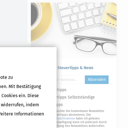
Kostenlose Steuertipps & News
ote zu
Absenden
ben. Mit Bestätigung
Steuertipps
 Cookies ein. Diese
Steuertipps Selbstständige
g widerrufen, indem
Geldtipps
Ja, ich möchte die kostenlosen Newsletter
Weitere Informationen
von Steuertipps abonnieren. Die
Datenschutzhinweise
habe ich gelesen.
Meine Einwilligung kann ich jederzeit durch
Abbestellung des Newsletters widerrufen.