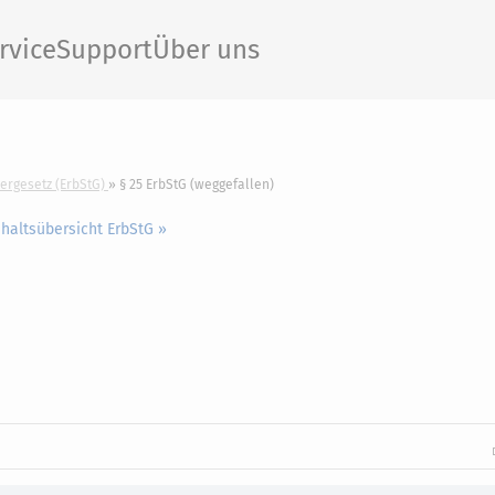
rvice
Support
Über uns
ergesetz (ErbStG)
§ 25 ErbStG (weggefallen)
nhaltsübersicht ErbStG »