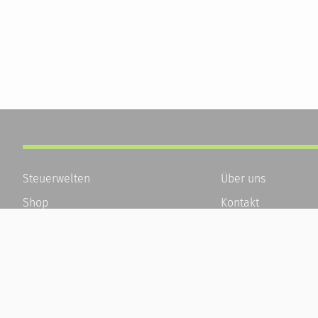
Steuerwelten
Über uns
Shop
Kontakt
Service
Karriere
Newsletter-Anmeldung
Häufige Fragen / F
Alle News
Kundenkonto
Steuererklärung Online
Kundenservice und