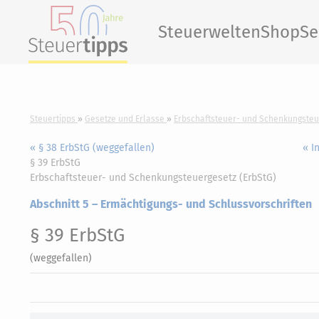
Steuerwelten
Shop
Se
Steuertipps
Gesetze und Erlasse
Erbschaftsteuer- und Schenkungsteu
« § 38 ErbStG (weggefallen)
« I
§ 39 ErbStG
Erbschaftsteuer- und Schenkungsteuergesetz (ErbStG)
Abschnitt 5 – Ermächtigungs- und Schlussvorschriften
§ 39 ErbStG
(weggefallen)