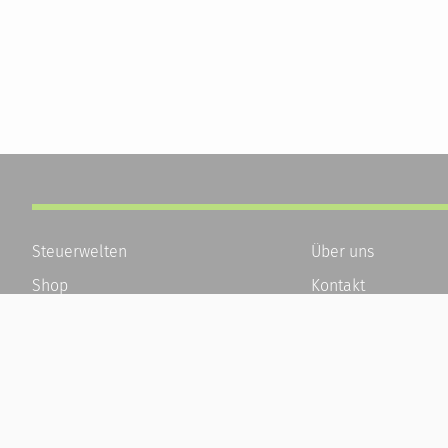
Steuerwelten
Über uns
Shop
Kontakt
Service
Karriere
Newsletter-Anmeldung
Häufige Fragen / F
Alle News
Kundenkonto
Steuererklärung Online
Kundenservice und