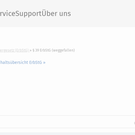
rvice
Support
Über uns
ergesetz (ErbStG)
§ 39 ErbStG (weggefallen)
nhaltsübersicht ErbStG »