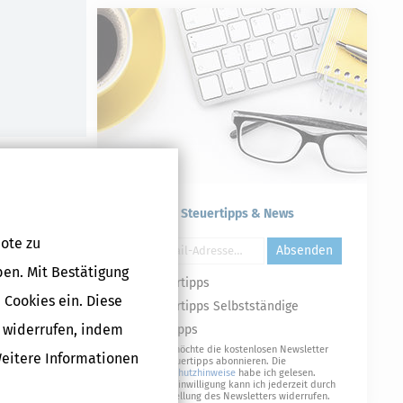
Kostenlose Steuertipps & News
ote zu
Absenden
ben. Mit Bestätigung
Steuertipps
 Cookies ein. Diese
Steuertipps Selbstständige
g widerrufen, indem
Geldtipps
Ja, ich möchte die kostenlosen Newsletter
Weitere Informationen
von Steuertipps abonnieren. Die
Datenschutzhinweise
habe ich gelesen.
Meine Einwilligung kann ich jederzeit durch
Abbestellung des Newsletters widerrufen.