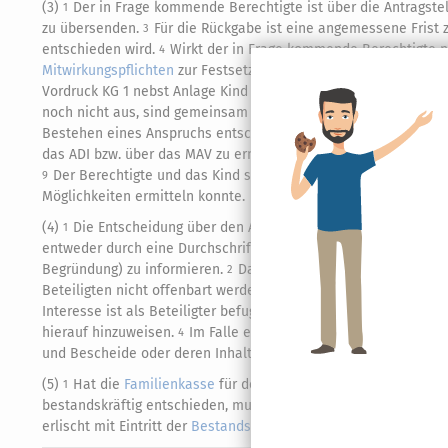
(3)
Der in Frage kommende Berechtigte ist über die Antragstel
1
zu übersenden.
Für die Rückgabe ist eine angemessene Frist 
3
entschieden wird.
Wirkt der in Frage kommende Berechtigte ni
4
Mitwirkungspflichten
zur Festsetzung des Anspruchs.
Ihm ist 
5
Vordruck KG 1 nebst Anlage Kind zu KG 1 zu übersenden, damit 
noch nicht aus, sind gemeinsam mit dem Antragsteller im bere
Bestehen eines Anspruchs entscheiden zu können.
Eine event
7
das ADI bzw. über das MAV zu ermitteln.
Die IdNr eines volljä
8
Der Berechtigte und das Kind sind nur dann nicht identifizier
9
Möglichkeiten ermitteln konnte.
(4)
Die Entscheidung über den Antrag ist dem Berechtigten d
1
entweder durch eine Durchschrift des Bescheides oder durch ein
Begründung) zu informieren.
Dabei ist das
Steuergeheimnis
(v
2
Beteiligten nicht offenbart werden dürfen, wenn dies nicht de
Interesse ist als Beteiligter befugt, gegen den
Bescheid
Einspr
hierauf hinzuweisen.
Im Falle eines Einspruchs ist der jeweils
4
und Bescheide oder deren Inhalte in Kenntnis zu setzen.
(5)
Hat die
Familienkasse
für den vom Antragsteller begehrte
1
bestandskräftig entschieden, muss sich der Antragsteller die
B
erlischt mit Eintritt der
Bestandskraft
des Bescheides (BFH vom 26.