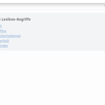
 Lexikon-Begriffe
it
dPlus
shöchstbetrag
erhalt
inder