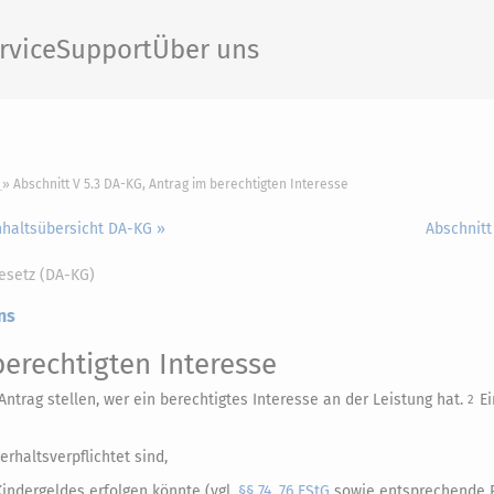
rvice
Support
Über uns
Abschnitt V 5.3 DA-KG, Antrag im berechtigten Interesse
nhaltsübersicht DA-KG »
Abschnitt
esetz (DA-KG)
ns
erechtigten Interesse
trag stellen, wer ein berechtigtes Interesse an der Leistung hat.
Ei
2
rhaltsverpflichtet sind,
indergeldes erfolgen könnte (vgl.
§§ 74
,
76 EStG
sowie entsprechende 