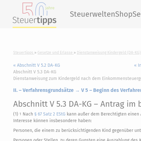
Steuerwelten
Shop
Se
Steuertipps
Gesetze und Erlasse
Dienstanweisung Kindergeld (DA-KG)
« Abschnitt V 5.2 DA-KG
« I
Abschnitt V 5.3 DA-KG
Dienstanweisung zum Kindergeld nach dem Einkommensteuerg
II. – Verfahrensgrundsätze → V 5 – Beginn des Verfahre
Abschnitt V 5.3 DA-KG
– Antrag im b
(1)
Nach
§ 67 Satz 2 EStG
kann außer dem Berechtigten einen An
1
Interesse können insbesondere haben:
Personen, die einem zu berücksichtigenden Kind gegenüber unte
Personen oder Stellen, zu deren Gunsten eine Auszahlung des K