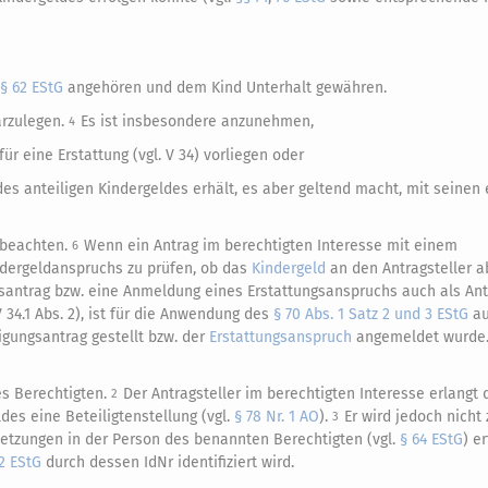
§ 62 EStG
angehören und dem Kind Unterhalt gewähren.
arzulegen.
Es ist insbesondere anzunehmen,
4
r eine Erstattung (vgl. V 34) vorliegen oder
s anteiligen Kindergeldes erhält, es aber geltend macht, mit seinen
u beachten.
Wenn ein Antrag im berechtigten Interesse mit einem
6
ndergeldanspruchs zu prüfen, ob das
Kindergeld
an den Antragsteller 
santrag bzw. eine Anmeldung eines Erstattungsanspruchs auch als Ant
V 34.1 Abs. 2), ist für die Anwendung des
§ 70 Abs. 1 Satz 2 und 3 EStG
au
gungsantrag gestellt bzw. der
Erstattungsanspruch
angemeldet wurde
es Berechtigten.
Der Antragsteller im berechtigten Interesse erlangt 
2
des eine Beteiligtenstellung (vgl.
§ 78 Nr. 1 AO
).
Er wird jedoch nicht
3
setzungen in der Person des benannten Berechtigten (vgl.
§ 64 EStG
) er
 2 EStG
durch dessen IdNr identifiziert wird.