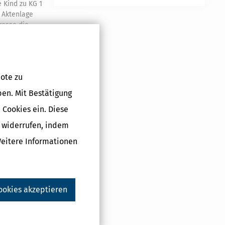
e Kind zu KG 1
 Aktenlage
resse die
flichten
der
Entscheidung
ber das
kasse
ggf. über
ote zu
(vgl. V 7.2).
 stehenden
ben. Mit Bestätigung
 Cookies ein. Diese
resse ist
g widerrufen, indem
gf.
eils anderen
Weitere Informationen
m berechtigten
n; er ist
er Mitteilungen
ookies akzeptieren
gsrecht