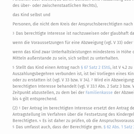
des über- oder zwischenstaatlichen Rechts),
das Kind selbst und
Personen, die nicht dem Kreis der Anspruchsberechtigten nach
Das berechtigte Interesse ist nachzuweisen oder glaubhaft d
3
wenn die Voraussetzungen für eine Abzweigung (vgl. V 33) oder fü
wenn das Kind zwar Unterhaltsleistungen mindestens in Höhe de
Mitteln außerstande zu sein, sich selbst zu unterhalten.
Stellt das Kind einen Antrag nach
§ 67 Satz 2 EStG
, ist V 4.2 z
5
Auszahlungsbegehren verbunden ist, ist bei Vorliegen eines Ki
oder zu erstatten ist (vgl. V 33 bzw. V 34).
Wird ein Abzweigung
7
berechtigten Interesse behandelt (vgl. V 33.1 Abs. 2 Satz 3 bzw. 
Zeitpunkt abzustellen, zu dem bei der
Familienkasse
der Abzwei
bis 4 gilt entsprechend.
(2)
Der Antrag im berechtigten Interesse ersetzt den Antrag d
1
Antragstellung im Verfahren über die Festsetzung des Kindergel
Berechtigten.
Es ist daher zu prüfen, ob die Anspruchsvoraus
4
Das umfasst auch, dass der Berechtigte gem.
§ 62 Abs. 1 Satz
5