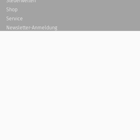
Steuerwelten
Shop
Service
Newsletter-Anmeldung
Alle News
Steuererklärung Online
Referenz
Über uns
Kontakt
Karriere
Häufige Fragen / FAQ
Kundenkonto
Kundenservice und Support
Vertrag widerrufen
Impressum