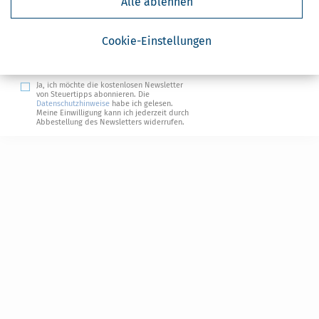
Alle ablehnen
Absenden
Steuertipps
Cookie-Einstellungen
Steuertipps Selbstständige
Geldtipps
Ja, ich möchte die kostenlosen Newsletter
von Steuertipps abonnieren. Die
Datenschutzhinweise
habe ich gelesen.
Meine Einwilligung kann ich jederzeit durch
Abbestellung des Newsletters widerrufen.