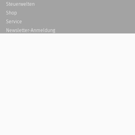
Steuerwelten
Shop
Service
Newsletter-Anmeldung
Alle News
Steuererklärung Online
Referenz
Über uns
Kontakt
Karriere
Häufige Fragen / FAQ
Kundenkonto
Kundenservice und Support
Vertrag widerrufen