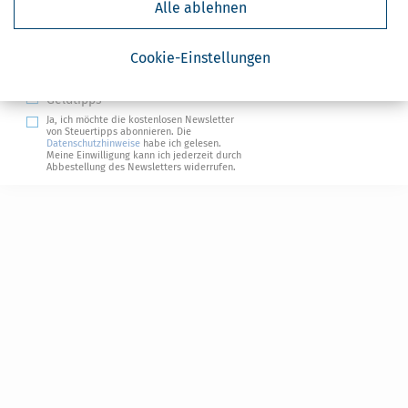
Alle ablehnen
Absenden
Steuertipps
Cookie-Einstellungen
Steuertipps Selbstständige
Geldtipps
Ja, ich möchte die kostenlosen Newsletter
von Steuertipps abonnieren. Die
Datenschutzhinweise
habe ich gelesen.
Meine Einwilligung kann ich jederzeit durch
Abbestellung des Newsletters widerrufen.