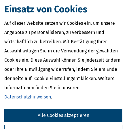
Kapitalertragsteuer Freibetrag -
Einsatz von Cookies
Definition und Erklärung
CO2-Steuer - Was ist das?
Kapitalertragsteuer - Definition und
Auf dieser Website setzen wir Cookies ein, um unsere
Erklärung
NACHDiGAL
Angebote zu personalisieren, zu verbessern und
Kommission
wirtschaftlich zu betreiben. Mit Bestätigung Ihrer
Auswahl willigen Sie in die Verwendung der gewählten
Cookies ein. Diese Auswahl können Sie jederzeit ändern
oder Ihre Einwilligung widerrufen, indem Sie am Ende
der Seite auf "Cookie Einstellungen" klicken. Weitere
Informationen finden Sie in unseren
Datenschutzhinweisen
.
Alle Cookies akzeptieren
Kostenlose Steuertipps & News