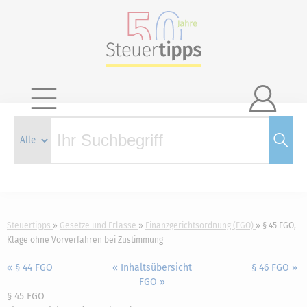

Steuertipps
Gesetze und Erlasse
Finanzgerichtsordnung (FGO)
§ 45 FGO,
Klage ohne Vorverfahren bei Zustimmung
« § 44 FGO
« Inhaltsübersicht
§ 46 FGO »
FGO »
§ 45 FGO