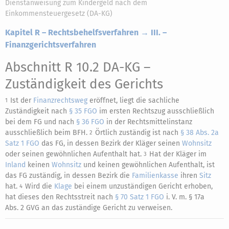
Dienstanweisung zum Kindergeld nach dem
Einkommensteuergesetz (DA-KG)
Kapitel R – Rechtsbehelfsverfahren → III. –
Finanzgerichtsverfahren
Abschnitt R 10.2 DA-KG
–
Zuständigkeit des Gerichts
Ist der
Finanzrechtsweg
eröffnet, liegt die sachliche
1
Zuständigkeit nach
§ 35 FGO
im ersten Rechtszug ausschließlich
bei dem FG und nach
§ 36 FGO
in der Rechtsmittelinstanz
ausschließlich beim BFH.
Örtlich zuständig ist nach
§ 38 Abs. 2a
2
Satz 1 FGO
das FG, in dessen Bezirk der Kläger seinen
Wohnsitz
oder seinen gewöhnlichen Aufenthalt hat.
Hat der Kläger im
3
Inland
keinen
Wohnsitz
und keinen gewöhnlichen Aufenthalt, ist
das FG zuständig, in dessen Bezirk die
Familienkasse
ihren
Sitz
hat.
Wird die
Klage
bei einem unzuständigen Gericht erhoben,
4
hat dieses den Rechtsstreit nach
§ 70 Satz 1 FGO
i. V. m. § 17a
Abs. 2 GVG an das zuständige Gericht zu verweisen.