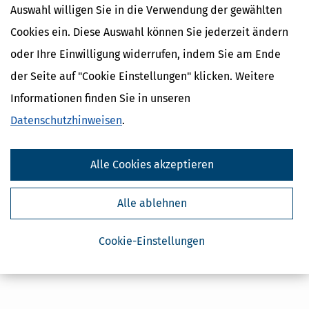
Auswahl willigen Sie in die Verwendung der gewählten
Cookies ein. Diese Auswahl können Sie jederzeit ändern
oder Ihre Einwilligung widerrufen, indem Sie am Ende
Kostenlose Steuertipps & News
der Seite auf "Cookie Einstellungen" klicken. Weitere
Informationen finden Sie in unseren
Absenden
Datenschutzhinweisen
.
Steuertipps
Steuertipps Selbstständige
Geldtipps
Alle Cookies akzeptieren
Ja, ich möchte die kostenlosen Newsletter
von Steuertipps abonnieren. Die
Datenschutzhinweise
habe ich gelesen.
Alle ablehnen
Meine Einwilligung kann ich jederzeit durch
Abbestellung des Newsletters widerrufen.
Cookie-Einstellungen