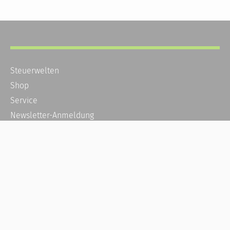
Steuerwelten
Shop
Service
Newsletter-Anmeldung
Alle News
Steuererklärung Online
Referenz
Über uns
Kontakt
Karriere
Häufige Fragen / FAQ