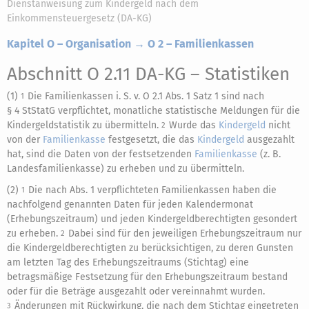
Dienstanweisung zum Kindergeld nach dem
Einkommensteuergesetz (DA-KG)
Kapitel O – Organisation → O 2 – Familienkassen
Abschnitt O 2.11 DA-KG
– Statistiken
(1)
Die Familienkassen i. S. v. O 2.1 Abs. 1 Satz 1 sind nach
1
§ 4 StStatG verpflichtet, monatliche statistische Meldungen für die
Kindergeldstatistik zu übermitteln.
Wurde das
Kindergeld
nicht
2
von der
Familienkasse
festgesetzt, die das
Kindergeld
ausgezahlt
hat, sind die Daten von der festsetzenden
Familienkasse
(z. B.
Landesfamilienkasse) zu erheben und zu übermitteln.
(2)
Die nach Abs. 1 verpflichteten Familienkassen haben die
1
nachfolgend genannten Daten für jeden Kalendermonat
(Erhebungszeitraum) und jeden Kindergeldberechtigten gesondert
zu erheben.
Dabei sind für den jeweiligen Erhebungszeitraum nur
2
die Kindergeldberechtigten zu berücksichtigen, zu deren Gunsten
am letzten Tag des Erhebungszeitraums (Stichtag) eine
betragsmäßige Festsetzung für den Erhebungszeitraum bestand
oder für die Beträge ausgezahlt oder vereinnahmt wurden.
Änderungen mit Rückwirkung, die nach dem Stichtag eingetreten
3