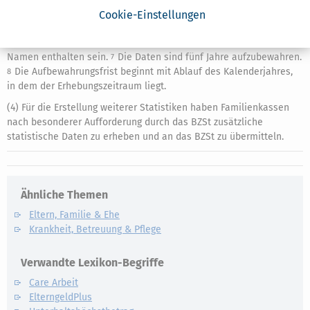
Die Daten der Kinder und Kindergeldberechtigten unterhegen
Cookie-Einstellungen
5
dem
Steuergeheimnis
i. S. d.
§ 30 AO
.
Die Daten sind in
6
anonymisierter Form zu übermitteln, insbesondere dürfen keine
Namen enthalten sein.
Die Daten sind fünf Jahre aufzubewahren.
7
Die Aufbewahrungsfrist beginnt mit Ablauf des Kalenderjahres,
8
in dem der Erhebungszeitraum liegt.
(4) Für die Erstellung weiterer Statistiken haben Familienkassen
nach besonderer Aufforderung durch das BZSt zusätzliche
statistische Daten zu erheben und an das BZSt zu übermitteln.
Ähnliche Themen
Eltern, Familie & Ehe
Krankheit, Betreuung & Pflege
Verwandte Lexikon-Begriffe
Care Arbeit
ElterngeldPlus