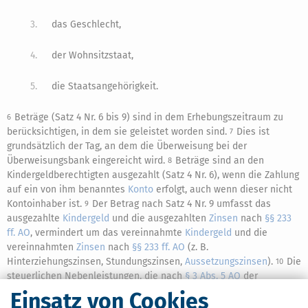
3.
das Geschlecht,
4.
der Wohnsitzstaat,
5.
die Staatsangehörigkeit.
Beträge (Satz 4 Nr. 6 bis 9) sind in dem Erhebungszeitraum zu
6
berücksichtigen, in dem sie geleistet worden sind.
Dies ist
7
grundsätzlich der Tag, an dem die Überweisung bei der
Überweisungsbank eingereicht wird.
Beträge sind an den
8
Kindergeldberechtigten ausgezahlt (Satz 4 Nr. 6), wenn die Zahlung
auf ein von ihm benanntes
Konto
erfolgt, auch wenn dieser nicht
Kontoinhaber ist.
Der Betrag nach Satz 4 Nr. 9 umfasst das
9
ausgezahlte
Kindergeld
und die ausgezahlten
Zinsen
nach
§§ 233
ff. AO
, vermindert um das vereinnahmte
Kindergeld
und die
vereinnahmten
Zinsen
nach
§§ 233 ff. AO
(z. B.
Hinterziehungszinsen, Stundungszinsen,
Aussetzungszinsen
).
Die
10
steuerlichen Nebenleistungen, die nach
§ 3 Abs. 5 AO
der
verwaltenden Körperschaft zustehen (Säumniszuschläge,
Einsatz von Cookies
Zwangsgelder, Kosten), sind nicht zu berücksichtigen.