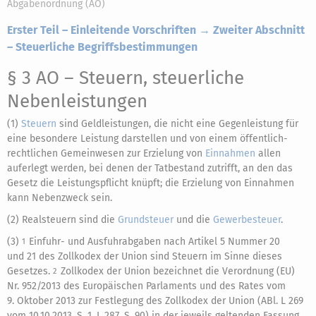
Abgabenordnung (AO)
Erster Teil – Einleitende Vorschriften → Zweiter Abschnitt
– Steuerliche Begriffsbestimmungen
§ 3 AO
– Steuern, steuerliche
Nebenleistungen
(1)
Steuern
sind Geldleistungen, die nicht eine Gegenleistung für
eine besondere Leistung darstellen und von einem öffentlich-
rechtlichen Gemeinwesen zur Erzielung von
Einnahmen
allen
auferlegt werden, bei denen der Tatbestand zutrifft, an den das
Gesetz die Leistungspflicht knüpft; die Erzielung von Einnahmen
kann Nebenzweck sein.
(2) Realsteuern sind die
Grundsteuer
und die
Gewerbesteuer
.
(3)
Einfuhr- und Ausfuhrabgaben nach Artikel 5 Nummer 20
1
und 21 des Zollkodex der Union sind Steuern im Sinne dieses
Gesetzes.
Zollkodex der Union bezeichnet die Verordnung (EU)
2
Nr. 952/2013 des Europäischen Parlaments und des Rates vom
9. Oktober 2013 zur Festlegung des Zollkodex der Union (ABl. L 269
vom 10.10.2013, S. 1, L 287, S. 90) in der jeweils geltenden Fassung.