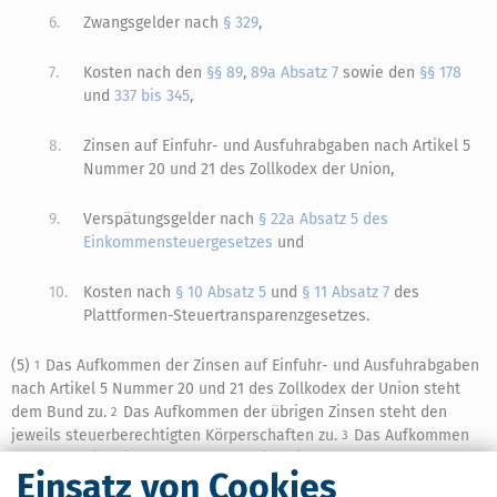
6.
Zwangsgelder nach
§ 329
,
7.
Kosten nach den
§§ 89
,
89a Absatz 7
sowie den
§§ 178
und
337 bis 345
,
8.
Zinsen auf Einfuhr- und Ausfuhrabgaben nach Artikel 5
Nummer 20 und 21 des Zollkodex der Union,
9.
Verspätungsgelder nach
§ 22a Absatz 5 des
Einkommensteuergesetzes
und
10.
Kosten nach
§ 10 Absatz 5
und
§ 11 Absatz 7
des
Plattformen-Steuertransparenzgesetzes.
(5)
Das Aufkommen der Zinsen auf Einfuhr- und Ausfuhrabgaben
1
nach Artikel 5 Nummer 20 und 21 des Zollkodex der Union steht
dem Bund zu.
Das Aufkommen der übrigen Zinsen steht den
2
jeweils steuerberechtigten Körperschaften zu.
Das Aufkommen
3
der Kosten im Sinne des
§ 89
steht jeweils der Körperschaft zu,
Einsatz von Cookies
deren Behörde für die Erteilung der verbindlichen
Auskunft