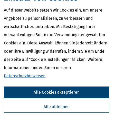
zuständig ist.
Das Aufkommen der Kosten im Sinne des
§ 89a
4
Absatz 7
steht dem Bund und dem jeweils betroffenen Land je zur
Auf dieser Website setzen wir Cookies ein, um unsere
Hälfte zu.
Das Aufkommen der Kosten nach
§ 10 Absatz 5
und
5
Angebote zu personalisieren, zu verbessern und
§ 11 Absatz 7
des Plattformen-Steuertransparenzgesetzes steht
dem Bund zu.
Die übrigen steuerlichen Nebenleistungen fließen
6
wirtschaftlich zu betreiben. Mit Bestätigung Ihrer
den verwaltenden Körperschaften zu.
Auswahl willigen Sie in die Verwendung der gewählten
Cookies ein. Diese Auswahl können Sie jederzeit ändern
oder Ihre Einwilligung widerrufen, indem Sie am Ende
Ähnliche Themen
der Seite auf "Cookie Einstellungen" klicken. Weitere
Finanzamt & Formalitäten
Informationen finden Sie in unseren
Selbstständigkeit
Erben, Vererben & Schenken
Datenschutzhinweisen
.
Verwandte Lexikon-Begriffe
Alle Cookies akzeptieren
Kapitalertragsteuer Freibetrag -
Definition und Erklärung
CO2-Steuer - Was ist das?
Alle ablehnen
Kapitalertragsteuer - Definition und