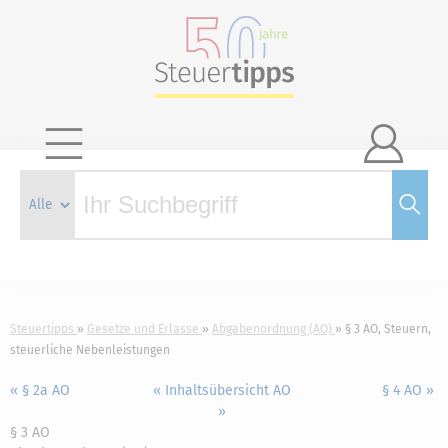

Steuertipps
Gesetze und Erlasse
Abgabenordnung (AO)
§ 3 AO, Steuern,
steuerliche Nebenleistungen
« § 2a AO
« Inhaltsübersicht AO
§ 4 AO »
»
§ 3 AO