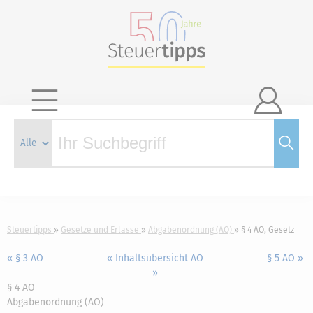

Steuertipps
Gesetze und Erlasse
Abgabenordnung (AO)
§ 4 AO, Gesetz
« § 3 AO
« Inhaltsübersicht AO
§ 5 AO »
»
§ 4 AO
Abgabenordnung (AO)