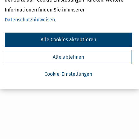
Geldtipps
Informationen finden Sie in unseren
Ja, ich möchte die kostenlosen Newsletter
von Steuertipps abonnieren. Die
Datenschutzhinweise
habe ich gelesen.
Datenschutzhinweisen
.
Meine Einwilligung kann ich jederzeit durch
Abbestellung des Newsletters widerrufen.
Alle Cookies akzeptieren
Alle ablehnen
Cookie-Einstellungen