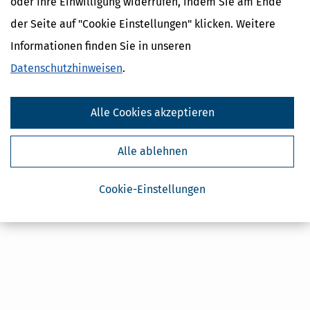
oder Ihre Einwilligung widerrufen, indem Sie am Ende
Steuertipps
der Seite auf "Cookie Einstellungen" klicken. Weitere
Steuertipps Selbstständige
Informationen finden Sie in unseren
Geldtipps
Datenschutzhinweisen
.
Ja, ich möchte die kostenlosen Newsletter
von Steuertipps abonnieren. Die
Datenschutzhinweise
habe ich gelesen.
Meine Einwilligung kann ich jederzeit durch
Abbestellung des Newsletters widerrufen.
Alle Cookies akzeptieren
Alle ablehnen
Cookie-Einstellungen