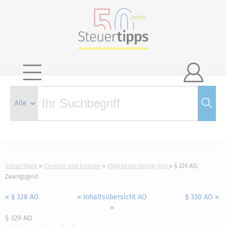

Steuertipps
Gesetze und Erlasse
Abgabenordnung (AO)
§ 329 AO,
Zwangsgeld
« § 328 AO
« Inhaltsübersicht AO
§ 330 AO »
»
§ 329 AO