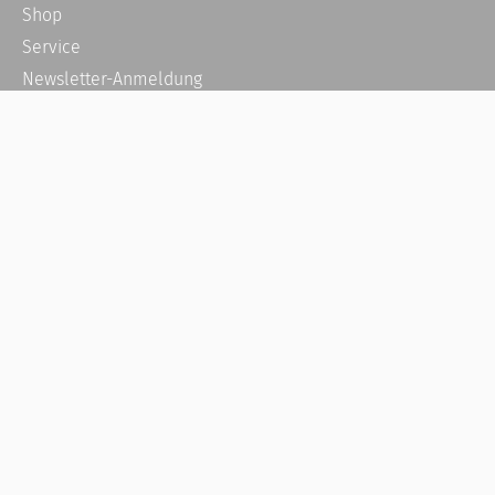
Shop
Service
Newsletter-Anmeldung
Alle News
Steuererklärung Online
Referenz
Über uns
Kontakt
Karriere
Häufige Fragen / FAQ
Kundenkonto
Kundenservice und Support
Vertrag widerrufen
Impressum