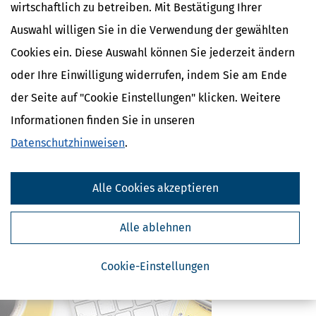
wirtschaftlich zu betreiben. Mit Bestätigung Ihrer
identifizieren.
Auswahl willigen Sie in die Verwendung der gewählten
Cookies ein. Diese Auswahl können Sie jederzeit ändern
Ähnliche Themen
oder Ihre Einwilligung widerrufen, indem Sie am Ende
Eltern, Familie & Ehe
der Seite auf "Cookie Einstellungen" klicken. Weitere
Krankheit, Betreuung & Pflege
Informationen finden Sie in unseren
Verwandte Lexikon-Begriffe
Datenschutzhinweisen
.
Care Arbeit
ElterngeldPlus
Alle Cookies akzeptieren
Unterhaltshöchstbetrag
Kindesunterhalt
Auslandskinder
Alle ablehnen
Cookie-Einstellungen