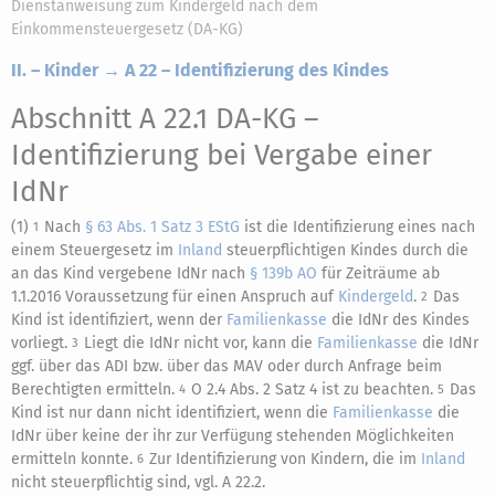
Dienstanweisung zum Kindergeld nach dem
Einkommensteuergesetz (DA-KG)
II. – Kinder → A 22 – Identifizierung des Kindes
Abschnitt A 22.1 DA-KG
–
Identifizierung bei Vergabe einer
IdNr
(1)
Nach
§ 63 Abs. 1 Satz 3 EStG
ist die Identifizierung eines nach
1
einem Steuergesetz im
Inland
steuerpflichtigen Kindes durch die
an das Kind vergebene IdNr nach
§ 139b AO
für Zeiträume ab
1.1.2016 Voraussetzung für einen Anspruch auf
Kindergeld
.
Das
2
Kind ist identifiziert, wenn der
Familienkasse
die IdNr des Kindes
vorliegt.
Liegt die IdNr nicht vor, kann die
Familienkasse
die IdNr
3
ggf. über das ADI bzw. über das MAV oder durch Anfrage beim
Berechtigten ermitteln.
O 2.4 Abs. 2 Satz 4 ist zu beachten.
Das
4
5
Kind ist nur dann nicht identifiziert, wenn die
Familienkasse
die
IdNr über keine der ihr zur Verfügung stehenden Möglichkeiten
ermitteln konnte.
Zur Identifizierung von Kindern, die im
Inland
6
nicht steuerpflichtig sind, vgl. A 22.2.