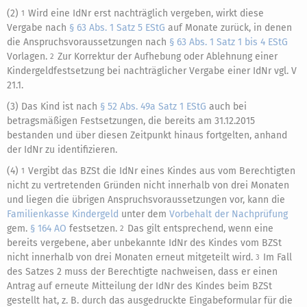
(2)
Wird eine IdNr erst nachträglich vergeben, wirkt diese
1
Vergabe nach
§ 63 Abs. 1 Satz 5 EStG
auf Monate zurück, in denen
die Anspruchsvoraussetzungen nach
§ 63 Abs. 1 Satz 1 bis 4 EStG
Vorlagen.
Zur Korrektur der Aufhebung oder Ablehnung einer
2
Kindergeldfestsetzung bei nachträglicher Vergabe einer IdNr vgl. V
21.1.
(3) Das Kind ist nach
§ 52 Abs. 49a Satz 1 EStG
auch bei
betragsmäßigen Festsetzungen, die bereits am 31.12.2015
bestanden und über diesen Zeitpunkt hinaus fortgelten, anhand
der IdNr zu identifizieren.
(4)
Vergibt das BZSt die IdNr eines Kindes aus vom Berechtigten
1
nicht zu vertretenden Gründen nicht innerhalb von drei Monaten
und liegen die übrigen Anspruchsvoraussetzungen vor, kann die
Familienkasse
Kindergeld
unter dem
Vorbehalt der Nachprüfung
gem.
§ 164 AO
festsetzen.
Das gilt entsprechend, wenn eine
2
bereits vergebene, aber unbekannte IdNr des Kindes vom BZSt
nicht innerhalb von drei Monaten erneut mitgeteilt wird.
Im Fall
3
des Satzes 2 muss der Berechtigte nachweisen, dass er einen
Antrag auf erneute Mitteilung der IdNr des Kindes beim BZSt
gestellt hat, z. B. durch das ausgedruckte Eingabeformular für die