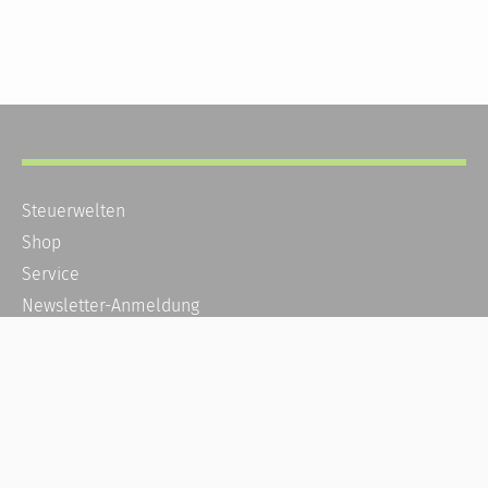
Steuerwelten
Shop
Service
Newsletter-Anmeldung
Alle News
Steuererklärung Online
Referenz
Über uns
Kontakt