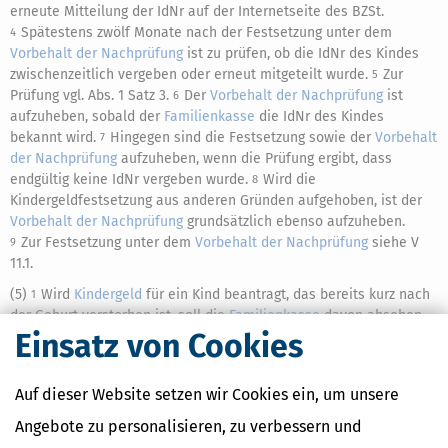
erneute Mitteilung der IdNr auf der Internetseite des BZSt.
Spätestens zwölf Monate nach der Festsetzung unter dem
4
Vorbehalt der Nachprüfung
ist zu prüfen, ob die IdNr des Kindes
zwischenzeitlich vergeben oder erneut mitgeteilt wurde.
Zur
5
Prüfung vgl. Abs. 1 Satz 3.
Der
Vorbehalt der Nachprüfung
ist
6
aufzuheben, sobald der
Familienkasse
die IdNr des Kindes
bekannt wird.
Hingegen sind die Festsetzung sowie der
Vorbehalt
7
der Nachprüfung
aufzuheben, wenn die Prüfung ergibt, dass
endgültig keine IdNr vergeben wurde.
Wird die
8
Kindergeldfestsetzung aus anderen Gründen aufgehoben, ist der
Vorbehalt der Nachprüfung
grundsätzlich ebenso aufzuheben.
Zur Festsetzung unter dem
Vorbehalt der Nachprüfung
siehe V
9
11.1.
(5)
Wird
Kindergeld
für ein Kind beantragt, das bereits kurz nach
1
der Geburt verstorben ist, soll die
Familienkasse
davon absehen,
Einsatz von Cookies
eine fehlende IdNr des Kindes beim Berechtigten zu erfragen.
In
2
diesem Fall soll die Familienkasse die IdNr über das ADI bzw. über
das MAV ermitteln.
Lässt sich die IdNr nicht über das ADI bzw.
3
Auf dieser Website setzen wir Cookies ein, um unsere
über das MAV ermitteln, kann die Familienkasse das
Kindergeld
aus Billigkeitsgründen nach
§ 163 AO
festsetzen; das verstorbene
Angebote zu personalisieren, zu verbessern und
Kind ist durch Vorlage einer Kopie der Sterbeurkunde zu