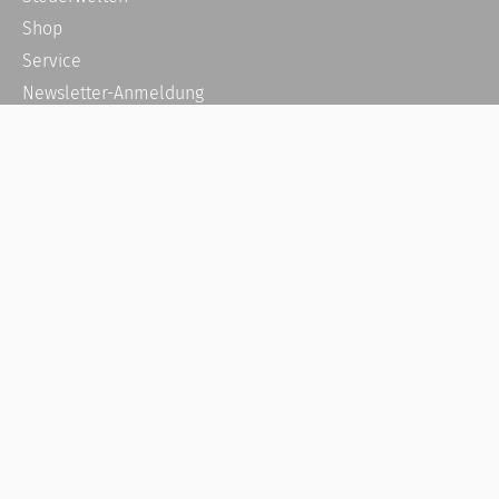
Shop
Service
Newsletter-Anmeldung
Alle News
Steuererklärung Online
Referenz
Über uns
Kontakt
Karriere
Häufige Fragen / FAQ
Kundenkonto
Kundenservice und Support
Vertrag widerrufen
Impressum