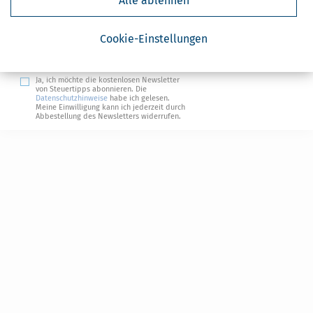
Alle ablehnen
Absenden
Steuertipps
Cookie-Einstellungen
Steuertipps Selbstständige
Geldtipps
Ja, ich möchte die kostenlosen Newsletter
von Steuertipps abonnieren. Die
Datenschutzhinweise
habe ich gelesen.
Meine Einwilligung kann ich jederzeit durch
Abbestellung des Newsletters widerrufen.