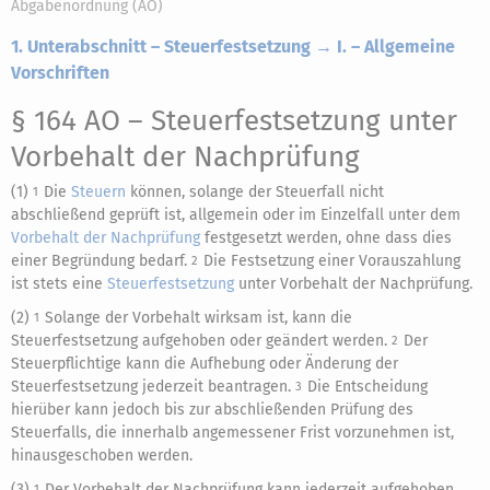
Abgabenordnung (AO)
1. Unterabschnitt – Steuerfestsetzung → I. – Allgemeine
Vorschriften
§ 164 AO
– Steuerfestsetzung unter
Vorbehalt der Nachprüfung
(1)
Die
Steuern
können, solange der Steuerfall nicht
1
abschließend geprüft ist, allgemein oder im Einzelfall unter dem
Vorbehalt der Nachprüfung
festgesetzt werden, ohne dass dies
einer Begründung bedarf.
Die Festsetzung einer Vorauszahlung
2
ist stets eine
Steuerfestsetzung
unter Vorbehalt der Nachprüfung.
(2)
Solange der Vorbehalt wirksam ist, kann die
1
Steuerfestsetzung aufgehoben oder geändert werden.
Der
2
Steuerpflichtige kann die Aufhebung oder Änderung der
Steuerfestsetzung jederzeit beantragen.
Die Entscheidung
3
hierüber kann jedoch bis zur abschließenden Prüfung des
Steuerfalls, die innerhalb angemessener Frist vorzunehmen ist,
hinausgeschoben werden.
(3)
Der Vorbehalt der Nachprüfung kann jederzeit aufgehoben
1