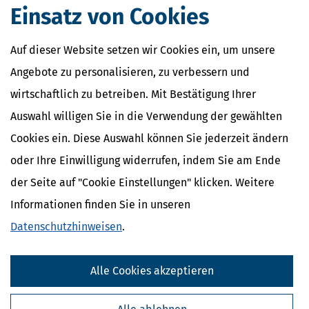
Definition und Erklärung
Einsatz von Cookies
CO2-Steuer - Was ist das?
Kapitalertragsteuer - Definition und
Erklärung
Auf dieser Website setzen wir Cookies ein, um unsere
NACHDiGAL
Angebote zu personalisieren, zu verbessern und
Kommission
wirtschaftlich zu betreiben. Mit Bestätigung Ihrer
Auswahl willigen Sie in die Verwendung der gewählten
Cookies ein. Diese Auswahl können Sie jederzeit ändern
oder Ihre Einwilligung widerrufen, indem Sie am Ende
der Seite auf "Cookie Einstellungen" klicken. Weitere
Informationen finden Sie in unseren
Datenschutzhinweisen
.
Alle Cookies akzeptieren
Kostenlose Steuertipps & News