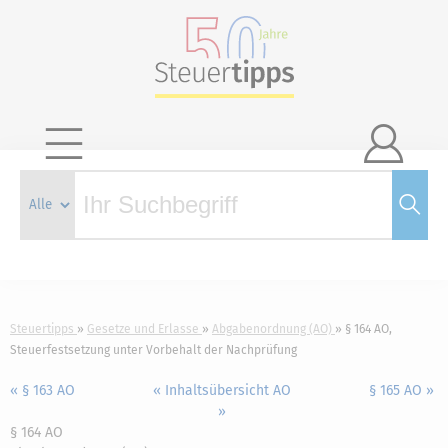

Steuertipps
Gesetze und Erlasse
Abgabenordnung (AO)
§ 164 AO,
Steuerfestsetzung unter Vorbehalt der Nachprüfung
« § 163 AO
« Inhaltsübersicht AO
§ 165 AO »
»
§ 164 AO