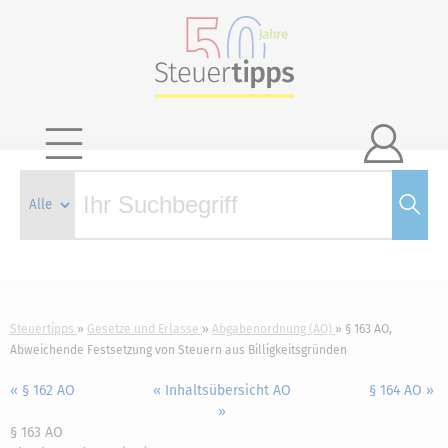

Steuertipps
Gesetze und Erlasse
Abgabenordnung (AO)
§ 163 AO,
Abweichende Festsetzung von Steuern aus Billigkeitsgründen
« § 162 AO
« Inhaltsübersicht AO
§ 164 AO »
»
§ 163 AO