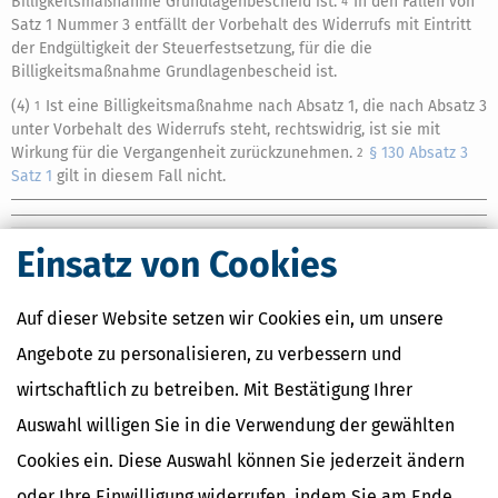
Billigkeitsmaßnahme Grundlagenbescheid ist.
In den Fällen von
4
Satz 1 Nummer 3 entfällt der Vorbehalt des Widerrufs mit Eintritt
der Endgültigkeit der Steuerfestsetzung, für die die
Billigkeitsmaßnahme Grundlagenbescheid ist.
(4)
Ist eine Billigkeitsmaßnahme nach Absatz 1, die nach Absatz 3
1
unter Vorbehalt des Widerrufs steht, rechtswidrig, ist sie mit
Wirkung für die Vergangenheit zurückzunehmen.
§ 130 Absatz 3
2
Satz 1
gilt in diesem Fall nicht.
Einsatz von Cookies
Ähnliche Themen
Auf dieser Website setzen wir Cookies ein, um unsere
Finanzamt & Formalitäten
Angebote zu personalisieren, zu verbessern und
Selbstständigkeit
Erben, Vererben & Schenken
wirtschaftlich zu betreiben. Mit Bestätigung Ihrer
Auswahl willigen Sie in die Verwendung der gewählten
Verwandte Lexikon-Begriffe
Cookies ein. Diese Auswahl können Sie jederzeit ändern
Kapitalertragsteuer Freibetrag -
Definition und Erklärung
oder Ihre Einwilligung widerrufen, indem Sie am Ende