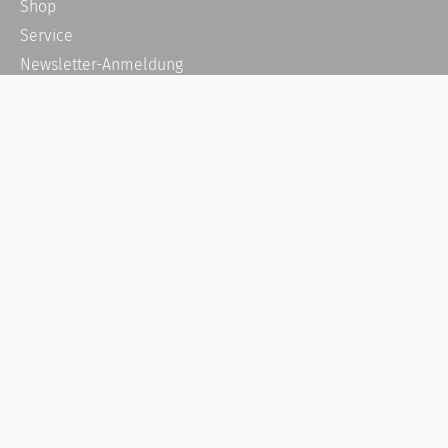
Shop
Service
Newsletter-Anmeldung
Alle News
Steuererklärung Online
Referenz
Über uns
Kontakt
Karriere
Häufige Fragen / FAQ
Kundenkonto
Kundenservice und Support
Vertrag widerrufen
Impressum
AGB