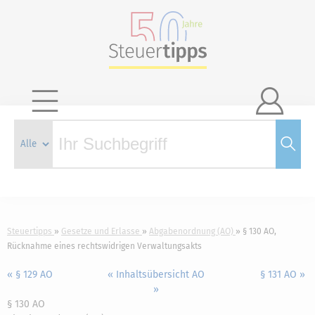

Steuertipps
Gesetze und Erlasse
Abgabenordnung (AO)
§ 130 AO,
Rücknahme eines rechtswidrigen Verwaltungsakts
« § 129 AO
« Inhaltsübersicht AO
§ 131 AO »
»
§ 130 AO