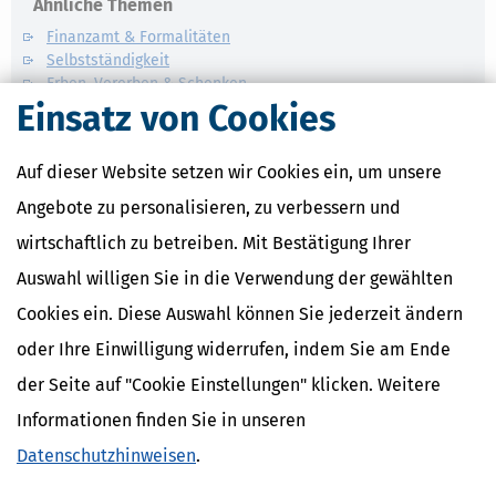
Ähnliche Themen
Finanzamt & Formalitäten
Selbstständigkeit
Erben, Vererben & Schenken
Einsatz von Cookies
Verwandte Lexikon-Begriffe
Kapitalertragsteuer Freibetrag -
Auf dieser Website setzen wir Cookies ein, um unsere
Definition und Erklärung
Angebote zu personalisieren, zu verbessern und
CO2-Steuer - Was ist das?
Kapitalertragsteuer - Definition und
wirtschaftlich zu betreiben. Mit Bestätigung Ihrer
Erklärung
Auswahl willigen Sie in die Verwendung der gewählten
NACHDiGAL
Kommission
Cookies ein. Diese Auswahl können Sie jederzeit ändern
oder Ihre Einwilligung widerrufen, indem Sie am Ende
der Seite auf "Cookie Einstellungen" klicken. Weitere
Informationen finden Sie in unseren
Datenschutzhinweisen
.