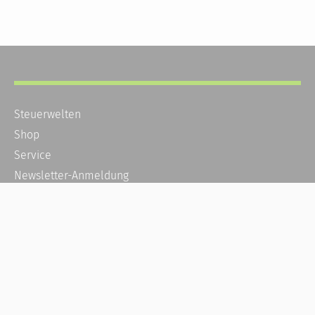
Steuerwelten
Shop
Service
Newsletter-Anmeldung
Alle News
Steuererklärung Online
Referenz
Über uns
Kontakt
Karriere