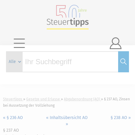

Steuertipps
Gesetze und Erlasse
Abgabenordnung (AO)
§ 237 AO, Zinsen
bei Aussetzung der Vollziehung
« § 236 AO
« Inhaltsübersicht AO
§ 238 AO »
»
§ 237 AO