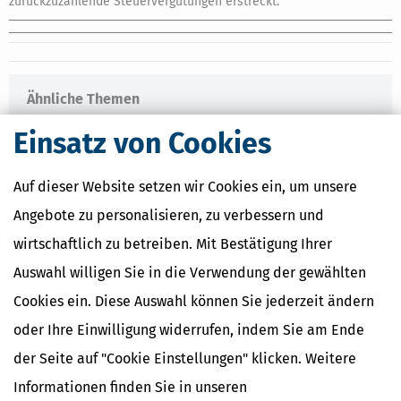
zurückzuzahlende Steuervergütungen erstreckt.
Ähnliche Themen
Finanzamt & Formalitäten
Einsatz von Cookies
Selbstständigkeit
Erben, Vererben & Schenken
Auf dieser Website setzen wir Cookies ein, um unsere
Verwandte Lexikon-Begriffe
Angebote zu personalisieren, zu verbessern und
Kapitalertragsteuer Freibetrag -
wirtschaftlich zu betreiben. Mit Bestätigung Ihrer
Definition und Erklärung
CO2-Steuer - Was ist das?
Auswahl willigen Sie in die Verwendung der gewählten
Kapitalertragsteuer - Definition und
Cookies ein. Diese Auswahl können Sie jederzeit ändern
Erklärung
NACHDiGAL
oder Ihre Einwilligung widerrufen, indem Sie am Ende
Kommission
der Seite auf "Cookie Einstellungen" klicken. Weitere
Informationen finden Sie in unseren