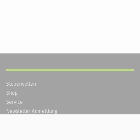
Steuerwelten
Shop
Service
Newsletter-Anmeldung
Alle News
Steuererklärung Online
Referenz