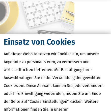
Einsatz von Cookies
Auf dieser Website setzen wir Cookies ein, um unsere
Kostenlose Steuertipps & News
Angebote zu personalisieren, zu verbessern und
Absenden
wirtschaftlich zu betreiben. Mit Bestätigung Ihrer
Steuertipps
Auswahl willigen Sie in die Verwendung der gewählten
Steuertipps Selbstständige
Cookies ein. Diese Auswahl können Sie jederzeit ändern
Geldtipps
oder Ihre Einwilligung widerrufen, indem Sie am Ende
Ja, ich möchte die kostenlosen Newsletter
von Steuertipps abonnieren. Die
der Seite auf "Cookie Einstellungen" klicken. Weitere
Datenschutzhinweise
habe ich gelesen.
Meine Einwilligung kann ich jederzeit durch
Abbestellung des Newsletters widerrufen.
Informationen finden Sie in unseren