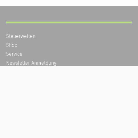
Steuerwelten
Shop
Service
Newsletter-Anmeldung
Alle News
Steuererklärung Online
Referenz
Über uns
Kontakt
Karriere
Häufige Fragen / FAQ