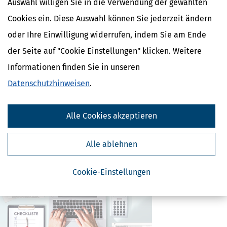
Auswahl willigen Sie in die Verwendung der gewählten
Cookies ein. Diese Auswahl können Sie jederzeit ändern
Kostenlose Steuertipps & News
oder Ihre Einwilligung widerrufen, indem Sie am Ende
der Seite auf "Cookie Einstellungen" klicken. Weitere
Absenden
Informationen finden Sie in unseren
Steuertipps
Datenschutzhinweisen
.
Steuertipps Selbstständige
Geldtipps
Ja, ich möchte die kostenlosen Newsletter
Alle Cookies akzeptieren
von Steuertipps abonnieren. Die
Datenschutzhinweise
habe ich gelesen.
Meine Einwilligung kann ich jederzeit durch
Abbestellung des Newsletters widerrufen.
Alle ablehnen
Cookie-Einstellungen