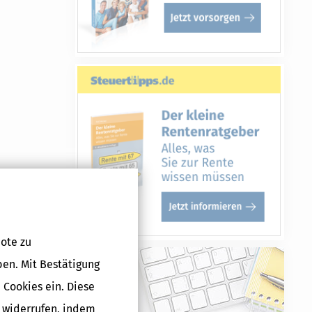
versicherung.
e aus dem
ote zu
em
.336 Euro).
ben. Mit Bestätigung
ören nicht
 Cookies ein. Diese
g widerrufen, indem