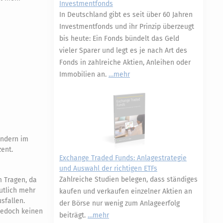
Investmentfonds
In Deutschland gibt es seit über 60 Jahren
Investmentfonds und ihr Prinzip überzeugt
bis heute: Ein Fonds bündelt das Geld
vieler Sparer und legt es je nach Art des
Fonds in zahlreiche Aktien, Anleihen oder
Immobilien an.
mehr
ändern im
ent.
Exchange Traded Funds: Anlagestrategie
und Auswahl der richtigen ETFs
Zahlreiche Studien belegen, dass ständiges
m Tragen, da
utlich mehr
kaufen und verkaufen einzelner Aktien an
sfallen.
der Börse nur wenig zum Anlageerfolg
jedoch keinen
beiträgt.
mehr