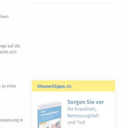
tiven
rge auf die
irkt sich
t
zu einer
nanpassung in