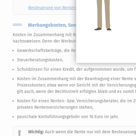
Besteuerung von Renten – kostenloser Steuerrechner fü
Werbungskosten, Sonderausgaben und außergew
Kosten im Zusammenhang mit Renten sind zwar eher die Ausna
nachzuweisen. Denn der Werbungskosten-Pauschbetrag von nur 10
Gewerkschaftsbeiträge, die Rentner entrichten,
Steuerberatungskosten,
Schuldzinsen für einen Kredit, der aufgenommen wurde, um fr
Kosten im Zusammenhang mit der Beantragung einer Rente 
Prozesskosten; etwa wenn vor Gericht mit der Versicherungsg
gilt auch, wenn der Rechtsstreit erfolglos blieb und es somit
Kosten für einen Renten- bzw. Versicherungsberater, die i
privaten Rentenversicherungen stehen,
pauschale Kontoführungsgebühr von 16 Euro im Jahr.
Wichtig:
Auch wenn die Rente nur mit dem Besteuerungsan