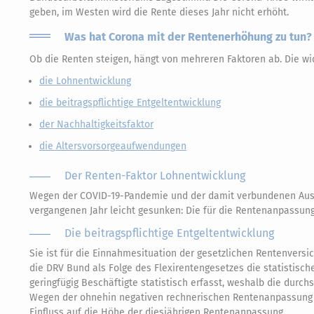
geben, im Westen wird die Rente dieses Jahr nicht erhöht.
Was hat Corona mit der Rentenerhöhung zu tun?
Ob die Renten steigen, hängt von mehreren Faktoren ab. Die wic
die Lohnentwicklung
die beitragspflichtige Entgeltentwicklung
der Nachhaltigkeitsfaktor
die Altersvorsorgeaufwendungen
Der Renten-Faktor Lohnentwicklung
Wegen der COVID-19-Pandemie und der damit verbundenen Ausw
vergangenen Jahr leicht gesunken: Die für die Rentenanpassung
Die beitragspflichtige Entgeltentwicklung
Sie ist für die Einnahmesituation der gesetzlichen Rentenvers
die DRV Bund als Folge des Flexirentengesetzes die statistisch
geringfügig Beschäftigte statistisch erfasst, weshalb die durchs
Wegen der ohnehin negativen rechnerischen Rentenanpassung 
Einfluss auf die Höhe der diesjährigen Rentenanpassung.