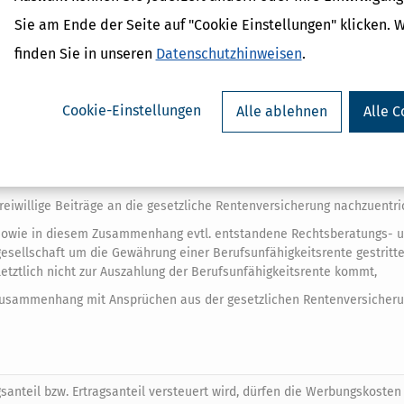
r Rentner!
Sie am Ende der Seite auf "Cookie Einstellungen" klicken. 
finden Sie in unseren
Datenschutzhinweisen
.
öhnliche Belastungen bei Rentnern
hme, trotzdem kann es lohnenswert sein, die
Werbungskosten
einzeln
Cookie-Einstellungen
Alle ablehnen
Alle C
2 Euro ist schnell überschritten. Abziehbar sind zum Beispiel:
eiwillige Beiträge an die gesetzliche Rentenversicherung nachzuentri
sowie in diesem Zusammenhang evtl. entstandene Rechtsberatungs- 
esellschaft um die Gewährung einer Berufsunfähigkeitsrente gestritte
 letztlich nicht zur Auszahlung der Berufsunfähigkeitsrente kommt,
m Zusammenhang mit Ansprüchen aus der gesetzlichen Rentenversicher
teil bzw. Ertragsanteil versteuert wird, dürfen die Werbungskosten 