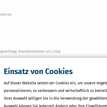
avon ab,
gsbeiträge, Krankheitskosten etc.) sind.
 nicht der Zahlbetrag nach Abzug der Beiträge zur Kranken- und Pflege
hgeführt werden muss, wird für jeden Rentner zu Beginn seiner Rent
Einsatz von Cookies
betrag errechnet, der dann das ganze Leben über gilt.
Auf dieser Website setzen wir Cookies ein, um unsere Angeb
ann zahlen, wenn sie mit ihrem zu versteuernden Einkommen über d
o für Ledige bzw. 18.816 Euro für Verheiratete (2019: 9.168 Euro bzw. 18
personalisieren, zu verbessern und wirtschaftlich zu betrei
 der Höhe Ihrer steuerpflichtigen Einkünfte insgesamt ab – dazu geh
Ihrer Auswahl willigen Sie in die Verwendung der gewählten
ern auch weitere Einnahmen wie zum Beispiel Mieteinnahmen oder
Auswahl können Sie jederzeit ändern oder Ihre Einwilligun